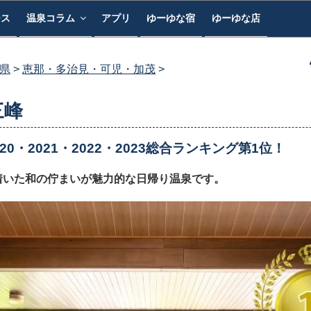
ース
温泉コラム
アプリ
ゆーゆな宿
ゆーゆな店
県
恵那・多治見・可児・加茂
三峰
0・2021・2022・2023総合ランキング第1位！
着いた和の佇まいが魅力的な日帰り温泉です。