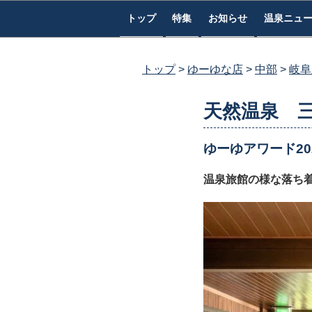
コ
トップ
特集
お知らせ
温泉ニュ
ン
テ
ン
トップ
ゆーゆな店
中部
岐阜
ツ
へ
天然温泉 
ス
キ
ゆーゆアワード202
ッ
プ
温泉旅館の様な落ち