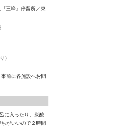
線『三峰』停留所／東
円
り）
、事前に各施設へお問
呂に入ったり、炭酸
持ちがいいので２時間