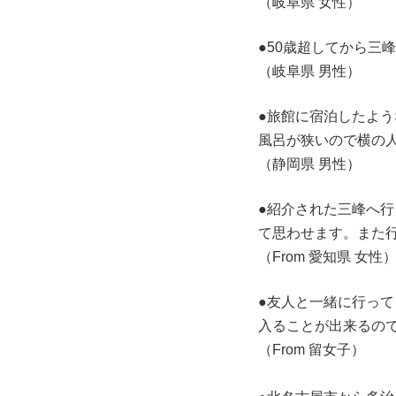
（岐阜県 女性）
●50歳超してから三
（岐阜県 男性）
●旅館に宿泊したよ
風呂が狭いので横の
（静岡県 男性）
●紹介された三峰へ
て思わせます。また
（From 愛知県 女性
●友人と一緒に行っ
入ることが出来るの
（From 留女子）