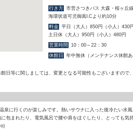
行き方
市営さつきバス 大森・桜ヶ丘
海環状道可児御嵩I.Cより約10分
料金
平日（大人）850円（小人）430
土日休（大人）950円（小人）480円
営業時間
10：00～22：30
休館日
年中無休（メンテナンス休館あ
休館日等に関しましては、変更となる可能性もございますので
の温泉に行くのが楽しみです。熱いサウナに入った後冷たい水風
泡に包まれたり、電気風呂で腰や肩をほぐしたり、とっても気
o)