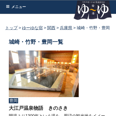
コ
メニュー
ン
テ
ン
トップ
ゆーゆな宿
関西
兵庫県
城崎・竹野・豊岡
ツ
へ
城崎・竹野・豊岡一覧
ス
キ
ッ
プ
豊岡
大江戸温泉物語 きのさき
開湯より1300年という湯を、周辺の観光地をイメー