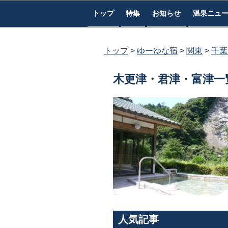
コ
トップ
特集
お知らせ
温泉ニュ
ン
テ
ン
トップ
ゆーゆな宿
関東
千葉
ツ
へ
木更津・君津・富津一
ス
キ
ッ
プ
人気記事