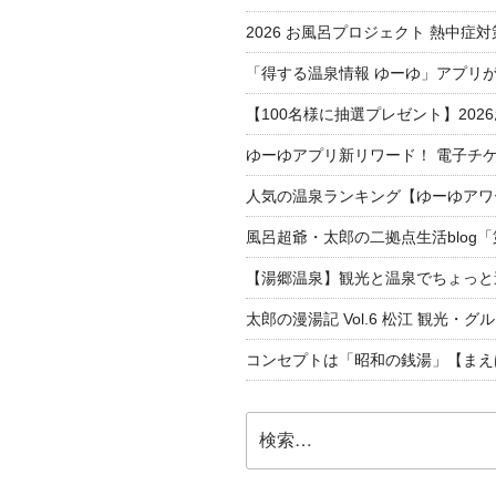
2026 お風呂プロジェクト 熱中症
「得する温泉情報 ゆーゆ」アプリ
【100名様に抽選プレゼント】20
ゆーゆアプリ新リワード！ 電子チケ
人気の温泉ランキング【ゆーゆアワー
風呂超爺・太郎の二拠点生活blog
【湯郷温泉】観光と温泉でちょっと遠くへ
太郎の漫湯記 Vol.6 松江 観光・グ
コンセプトは「昭和の銭湯」【まえ
検
索: