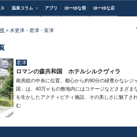
ース
温泉コラム
アプリ
ゆーゆな宿
ゆーゆな店
県
木更津・君津・富津
覧
君津
ロマンの森共和国 ホテルシルクヴィラ
南房総の中央に位置。都心から約90分の緑豊かなレジ
国」は、40万㎡もの敷地内にはコテージなどさまざま
を生かしたアクティビティ施設、その美しさに魅了さ
む