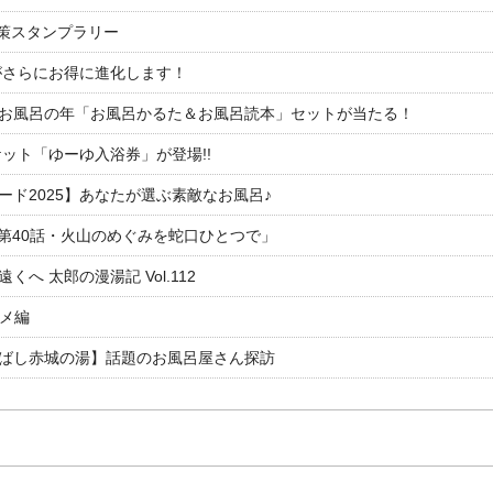
対策スタンプラリー
がさらにお得に進化します！
26お風呂の年「お風呂かるた＆お風呂読本」セットが当たる！
ット「ゆーゆ入浴券」が登場!!
ド2025】あなたが選ぶ素敵なお風呂♪
「第40話・火山のめぐみを蛇口ひとつで」
 太郎の漫湯記 Vol.112
ルメ編
ばし赤城の湯】話題のお風呂屋さん探訪