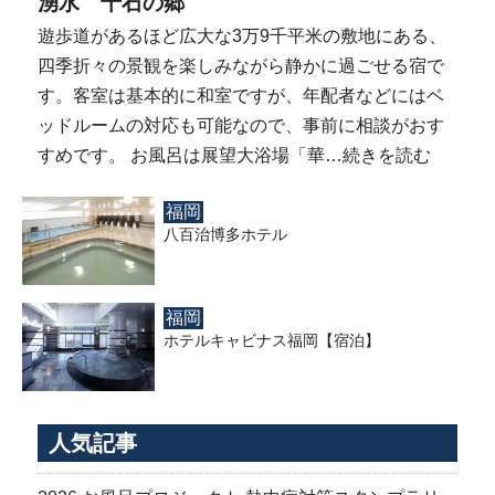
湧水 千石の郷
遊歩道があるほど広大な3万9千平米の敷地にある、
四季折々の景観を楽しみながら静かに過ごせる宿で
す。客室は基本的に和室ですが、年配者などにはベ
ッドルームの対応も可能なので、事前に相談がおす
すめです。 お風呂は展望大浴場「華…
続きを読む
福岡
八百治博多ホテル
福岡
ホテルキャビナス福岡【宿泊】
人気記事