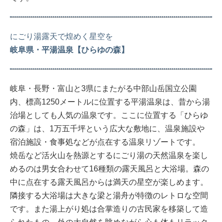
にごり湯露天で煌めく星空を
岐阜県・平湯温泉【ひらゆの森】
岐阜・長野・富山と3県にまたがる中部山岳国立公園
内、標高1250メートルに位置する平湯温泉は、昔から湯
治場としても人気の温泉です。ここに位置する「ひらゆ
の森」は、1万五千坪という広大な敷地に、温泉施設や
宿泊施設・食事処などが点在する温泉リゾートです。
焼岳など活火山を熱源とするにごり湯の天然温泉を楽し
めるのは男女合わせて16種類の露天風呂と大浴場。森の
中に点在する露天風呂からは満天の星空が楽しめます。
隣接する大浴場は大きな梁と湯舟が特徴のレトロな空間
です。また湯上がり処は合掌造りの古民家を移築して造