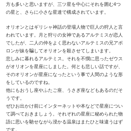
方も多いと思いますが、三ツ星を中心にそれを囲む4つ
の星と、さらに小さな星達で構成されています。
オリオンとはギリシャ神話の登場人物で巨人の狩人と言
われています。月と狩りの女神であるアルテミスが恋人
でしたが、二人の仲をよく思わないアルテミスの兄アポ
ロンが妹を騙してオリオンを殺させてしまいます。
悲しみに暮れるアルテミス。それを不憫に思ったゼウス
がオリオンを星座にしました。何とも悲しい話ですが、
そのオリオンが星座になったという事で人間のような形
をしているのですね。
他にもおうし座やふたご座、うさぎ座などもあるのだそ
うです。
ぜひお出かけ前にインターネットや本などで星座につい
て調べておきましょう。それぞれの星座に秘められた物
語に思いを馳せながら浸かる温泉はまたひと味違うはず
です。