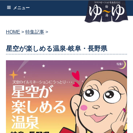
コ
メニュー
ン
テ
ン
HOME
特集記事
ツ
へ
星空が楽しめる温泉-岐阜・長野県
ス
キ
ッ
プ