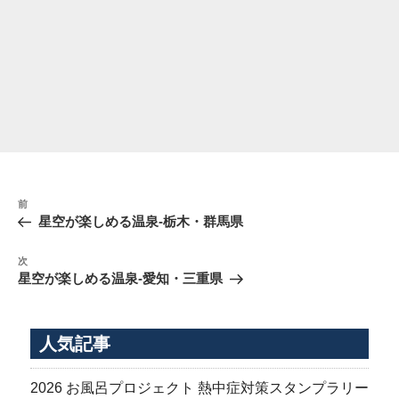
投
前
前
稿
の
星空が楽しめる温泉-栃木・群馬県
ナ
投
稿
ビ
次
次
の
ゲ
星空が楽しめる温泉-愛知・三重県
投
ー
稿
シ
人気記事
ョ
ン
2026 お風呂プロジェクト 熱中症対策スタンプラリー