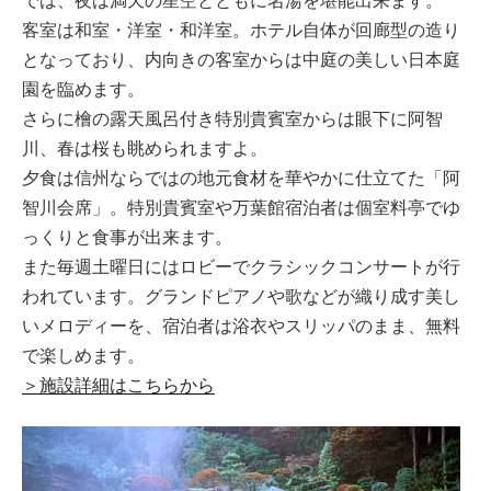
では、夜は満天の星空とともに名湯を堪能出来ます。
客室は和室・洋室・和洋室。ホテル自体が回廊型の造り
となっており、内向きの客室からは中庭の美しい日本庭
園を臨めます。
さらに檜の露天風呂付き特別貴賓室からは眼下に阿智
川、春は桜も眺められますよ。
夕食は信州ならではの地元食材を華やかに仕立てた「阿
智川会席」。特別貴賓室や万葉館宿泊者は個室料亭でゆ
っくりと食事が出来ます。
また毎週土曜日にはロビーでクラシックコンサートが行
われています。グランドピアノや歌などが織り成す美し
いメロディーを、宿泊者は浴衣やスリッパのまま、無料
で楽しめます。
＞施設詳細はこちらから