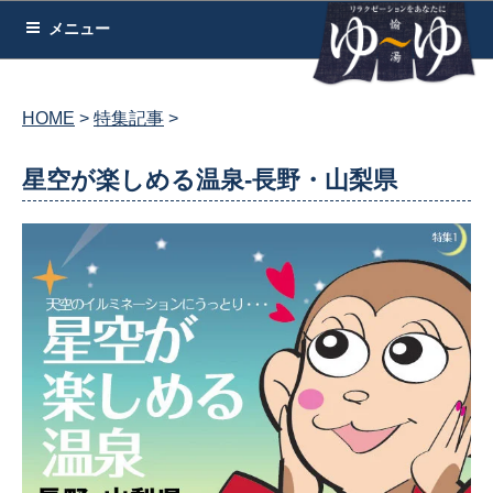
コ
メニュー
ン
テ
ン
HOME
特集記事
ツ
へ
星空が楽しめる温泉-長野・山梨県
ス
キ
ッ
プ