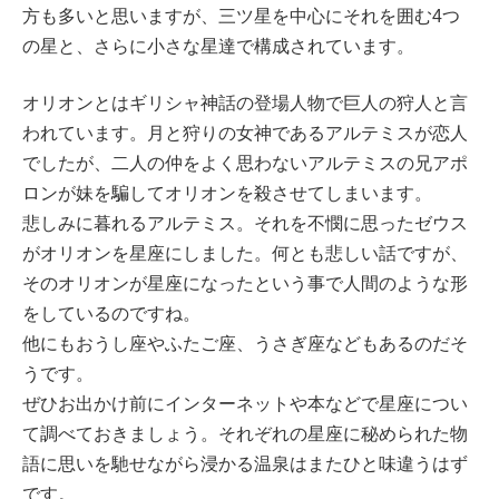
方も多いと思いますが、三ツ星を中心にそれを囲む4つ
の星と、さらに小さな星達で構成されています。
オリオンとはギリシャ神話の登場人物で巨人の狩人と言
われています。月と狩りの女神であるアルテミスが恋人
でしたが、二人の仲をよく思わないアルテミスの兄アポ
ロンが妹を騙してオリオンを殺させてしまいます。
悲しみに暮れるアルテミス。それを不憫に思ったゼウス
がオリオンを星座にしました。何とも悲しい話ですが、
そのオリオンが星座になったという事で人間のような形
をしているのですね。
他にもおうし座やふたご座、うさぎ座などもあるのだそ
うです。
ぜひお出かけ前にインターネットや本などで星座につい
て調べておきましょう。それぞれの星座に秘められた物
語に思いを馳せながら浸かる温泉はまたひと味違うはず
です。