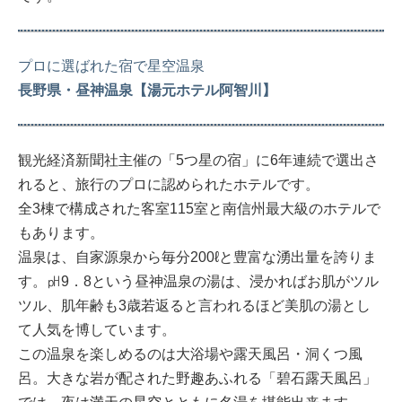
プロに選ばれた宿で星空温泉
長野県・昼神温泉【湯元ホテル阿智川】
観光経済新聞社主催の「5つ星の宿」に6年連続で選出さ
れると、旅行のプロに認められたホテルです。
全3棟で構成された客室115室と南信州最大級のホテルで
もあります。
温泉は、自家源泉から毎分200ℓと豊富な湧出量を誇りま
す。㏗9．8という昼神温泉の湯は、浸かればお肌がツル
ツル、肌年齢も3歳若返ると言われるほど美肌の湯とし
て人気を博しています。
この温泉を楽しめるのは大浴場や露天風呂・洞くつ風
呂。大きな岩が配された野趣あふれる「碧石露天風呂」