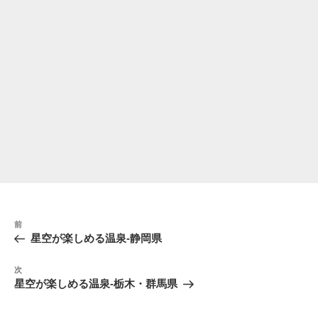
投
前
前
稿
の
星空が楽しめる温泉-静岡県
ナ
投
稿
ビ
次
次
の
ゲ
星空が楽しめる温泉-栃木・群馬県
投
ー
稿