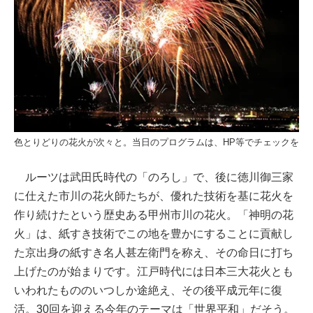
色とりどりの花火が次々と。当日のプログラムは、HP等でチェックを
ルーツは武田氏時代の「のろし」で、後に徳川御三家
に仕えた市川の花火師たちが、優れた技術を基に花火を
作り続けたという歴史ある甲州市川の花火。「神明の花
火」は、紙すき技術でこの地を豊かにすることに貢献し
た京出身の紙すき名人甚左衛門を称え、その命日に打ち
上げたのが始まりです。江戸時代には日本三大花火とも
いわれたもののいつしか途絶え、その後平成元年に復
活。30回を迎える今年のテーマは「世界平和」だそう。