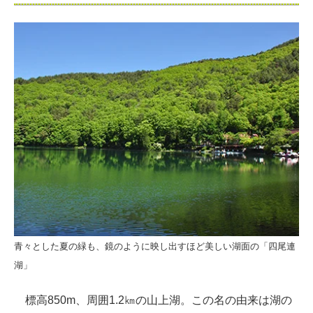
青々とした夏の緑も、鏡のように映し出すほど美しい湖面の「四尾連
湖」
標高850m、周囲1.2㎞の山上湖。この名の由来は湖の