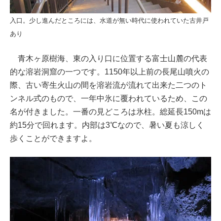
入口。少し進んだところには、水道が無い時代に使われていた古井戸
あり
青木ヶ原樹海、東の入り口に位置する富士山麓の代表
的な溶岩洞窟の一つです。1150年以上前の長尾山噴火の
際、古い寄生火山の間を溶岩流が流れて出来た二つのト
ンネル式のもので、一年中氷に覆われているため、この
名が付きました。一番の見どころは氷柱。総延長150mは
約15分で回れます。内部は3℃なので、暑い夏も涼しく
歩くことができますよ。