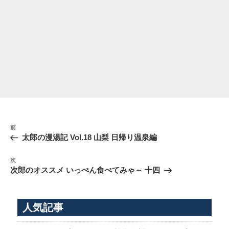
投
前
前
稿
の
太郎の漫湯記 Vol.18 山梨 日帰り温泉編
ナ
投
稿
ビ
次
次
の
ゲ
次郎のオススメ いっぺん食べてみゃ～ 十四
投
ー
稿
シ
人気記事
ョ
ン