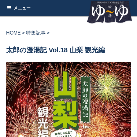
コ
メニュー
ン
テ
ン
HOME
特集記事
ツ
へ
太郎の漫湯記 Vol.18 山梨 観光編
ス
キ
ッ
プ