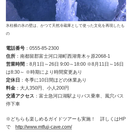
氷柱横の氷の壁は、かつて天然冷蔵庫として使った文化を再現したも
の
電話番号
：0555-85-2300
住所
：南都留郡富士河口湖町西湖青木ヶ原2068-1
営業時間
：8月1日～26日 9:00～18:00 ※8月11日～16日
は8:30～ ※時期により時間変更あり
定休日
：冬季に10日間ほどの休業あり
料金
：大人350円、小人200円
交通アクセス
：富士急河口湖駅よりバス乗車、風穴バス
停下車
※どちらも楽しめるガイドツアーも実施！ 詳しくはHP
で
http://www.mtfuji-cave.com/