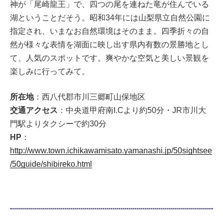
神が「尾崎龍王」で、四つの尾を連ねた竜が住んでいる
湖ということだそう。昭和34年には山梨県立自然公園に
指定され、いまなお自然環境はそのまま。四季折々の自
然が様々な表情を湖面に映し出す県内有数の景勝地とし
て、人気のスポットです。爽やかな空気と美しい景観を
楽しみに行ってみて。
所在地
：西八代郡市川三郷町山保地区
交通アクセス
：中央道甲府南I.Cより約50分・JR市川大
門駅よりタクシーで約30分
HP
：
http://www.town.ichikawamisato.yamanashi.jp/50sightsee
/50guide/shibireko.html