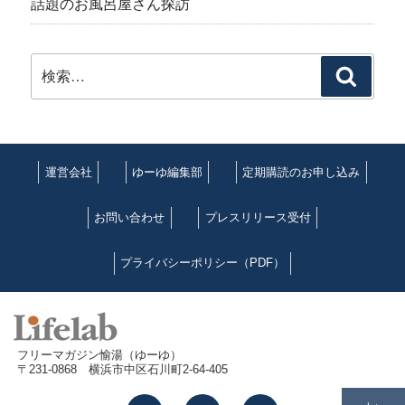
話題のお風呂屋さん探訪
検
検
索:
索
運営会社
ゆーゆ編集部
定期購読のお申し込み
お問い合わせ
プレスリリース受付
プライバシーポリシー（PDF）
フリーマガジン愉湯（ゆーゆ）
〒231-0868 横浜市中区石川町2-64-405
facebook
twitter
instagram