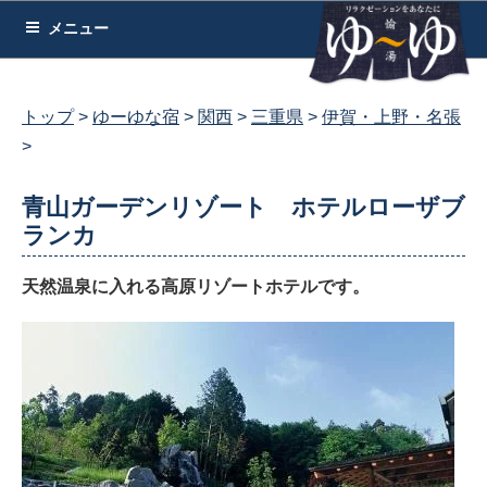
コ
メニュー
ン
テ
ン
トップ
ゆーゆな宿
関西
三重県
伊賀・上野・名張
ツ
へ
ス
青山ガーデンリゾート ホテルローザブ
キ
ランカ
ッ
プ
天然温泉に入れる高原リゾートホテルです。