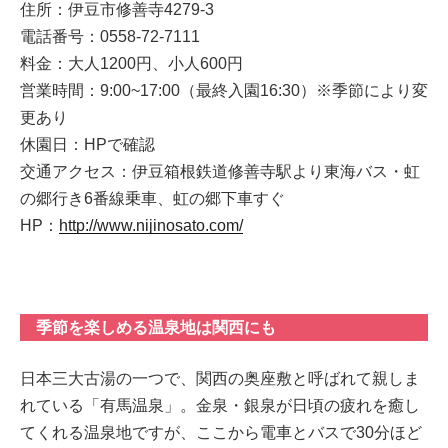
住所：伊豆市修善寺4279-3
電話番号：0558-72-7111
料金：大人1200円、小人600円
営業時間：9:00~17:00（最終入園16:30）※季節により変
更あり
休園日：HPで確認
交通アクセス：伊豆箱根鉄道修善寺駅より東海バス・虹
の郷行き6番線乗車、虹の郷下車すぐ
HP：
http://www.nijinosato.com/
季節を楽しめる温泉地は関西にも
日本三大古湯の一つで、関西の奥座敷と呼ばれて親しま
れている「有馬温泉」。金泉・銀泉が日頃の疲れを癒し
てくれる温泉地ですが、ここから電車とバスで30分ほど