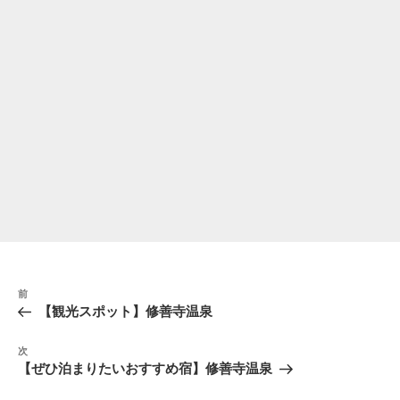
投
前
前
稿
の
【観光スポット】修善寺温泉
ナ
投
稿
ビ
次
次
の
ゲ
【ぜひ泊まりたいおすすめ宿】修善寺温泉
投
ー