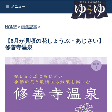
コ
メニュー
ン
テ
ン
HOME
特集記事
ツ
へ
【6月が見頃の花しょうぶ・あじさい】
ス
修善寺温泉
キ
ッ
プ