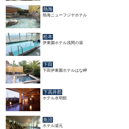
熱海
熱海ニューフジヤホテル
松本
伊東園ホテル浅間の湯
下田
下田伊東園ホテルはな岬
下高井郡
ホテル水明館
魚沼
ホテル湯元