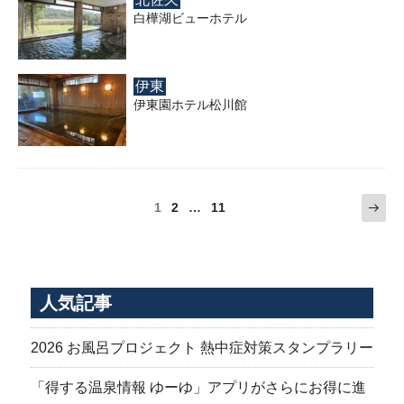
白樺湖ビューホテル
伊東
伊東園ホテル松川館
投
固
固
固
次
1
2
…
11
の
定
定
定
稿
ペ
ペ
ペ
ペ
の
ー
ー
ー
ー
ジ
ジ
ジ
ジ
ペ
ー
人気記事
ジ
送
2026 お風呂プロジェクト 熱中症対策スタンプラリー
り
「得する温泉情報 ゆーゆ」アプリがさらにお得に進