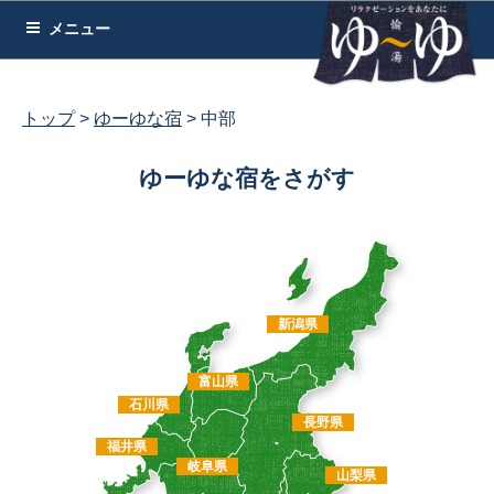
コ
メニュー
ン
テ
ン
トップ
ゆーゆな宿
中部
ツ
へ
ゆーゆな宿をさがす
ス
キ
ッ
プ
新潟県
富山県
石川県
長野県
福井県
岐阜県
山梨県