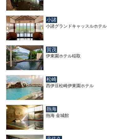
小諸
小諸グランドキャッスルホテル
賀茂
伊東園ホテル稲取
松崎
西伊豆松崎伊東園ホテル
熱海
熱海 金城館
北佐久