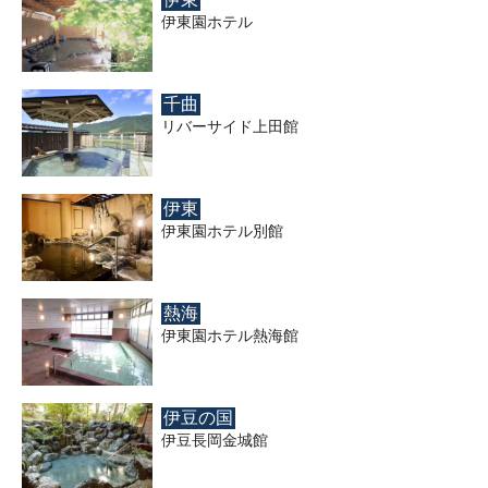
伊東園ホテル
千曲
リバーサイド上田館
伊東
伊東園ホテル別館
熱海
伊東園ホテル熱海館
伊豆の国
伊豆長岡金城館