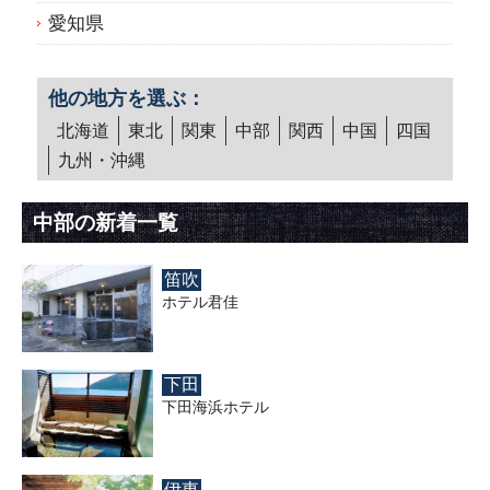
愛知県
他の地方を選ぶ：
北海道
東北
関東
中部
関西
中国
四国
九州・沖縄
中部の新着一覧
笛吹
ホテル君佳
下田
下田海浜ホテル
伊東