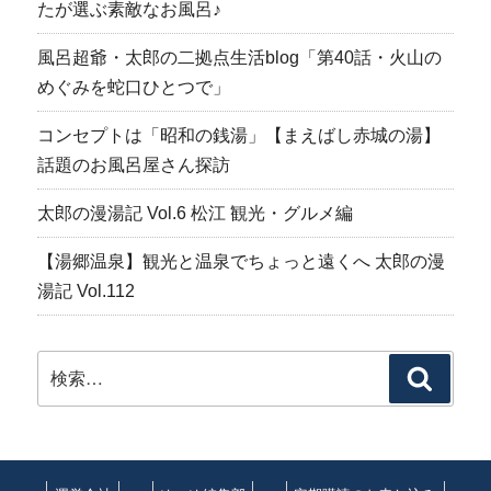
たが選ぶ素敵なお風呂♪
風呂超爺・太郎の二拠点生活blog「第40話・火山の
めぐみを蛇口ひとつで」
コンセプトは「昭和の銭湯」【まえばし赤城の湯】
話題のお風呂屋さん探訪
太郎の漫湯記 Vol.6 松江 観光・グルメ編
【湯郷温泉】観光と温泉でちょっと遠くへ 太郎の漫
湯記 Vol.112
検
検
索:
索