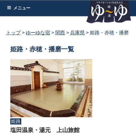
コ
メニュー
ン
テ
ン
トップ
ゆーゆな宿
関西
兵庫県
姫路・赤穂・播磨
ツ
へ
姫路・赤穂・播磨一覧
ス
キ
ッ
プ
姫路
塩田温泉・湯元 上山旅館