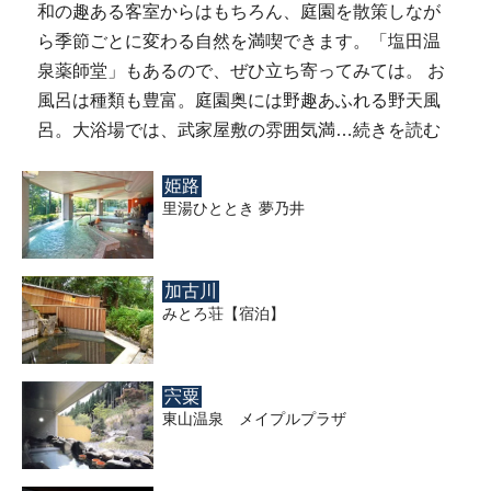
和の趣ある客室からはもちろん、庭園を散策しなが
ら季節ごとに変わる自然を満喫できます。「塩田温
泉薬師堂」もあるので、ぜひ立ち寄ってみては。 お
風呂は種類も豊富。庭園奥には野趣あふれる野天風
呂。大浴場では、武家屋敷の雰囲気満…
続きを読む
姫路
里湯ひととき 夢乃井
加古川
みとろ荘【宿泊】
宍粟
東山温泉 メイプルプラザ