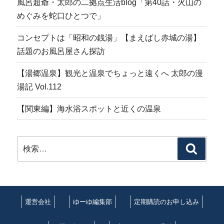
風呂超爺・太郎の二拠点生活blog「第40話・火山の
めぐみを蛇口ひとつで」
コンセプトは「昭和の銭湯」【まえばし赤城の湯】
話題のお風呂屋さん探訪
【湯郷温泉】観光と温泉でちょっと遠くへ 太郎の漫
湯記 Vol.112
【関東編】海水浴スポットと近くの温泉
検
検
索:
索
運営会社
ゆーゆ編集部
定期購読のお申し込み