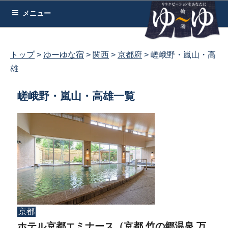
コ
メニュー
ン
テ
ン
トップ
ゆーゆな宿
関西
京都府
嵯峨野・嵐山・高
ツ
雄
へ
ス
嵯峨野・嵐山・高雄一覧
キ
ッ
プ
京都
ホテル京都エミナース（京都 竹の郷温泉 万