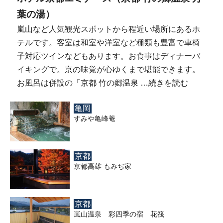
葉の湯）
嵐山など人気観光スポットから程近い場所にあるホ
テルです。客室は和室や洋室など種類も豊富で車椅
子対応ツインなどもあります。お食事はディナーバ
イキングで。京の味覚が心ゆくまで堪能できます。
お風呂は併設の「京都 竹の郷温泉 …
続きを読む
亀岡
すみや亀峰菴
京都
京都高雄 もみぢ家
京都
嵐山温泉 彩四季の宿 花筏