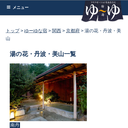
コ
メニュー
ン
テ
ン
トップ
ゆーゆな宿
関西
京都府
湯の花・丹波・美
ツ
山
へ
ス
湯の花・丹波・美山一覧
キ
ッ
プ
南丹