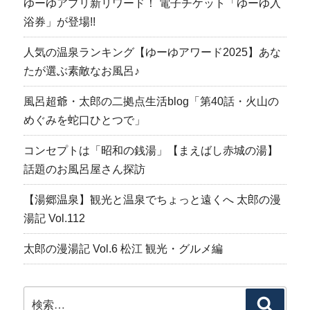
ゆーゆアプリ新リワード！ 電子チケット「ゆーゆ入
浴券」が登場!!
人気の温泉ランキング【ゆーゆアワード2025】あな
たが選ぶ素敵なお風呂♪
風呂超爺・太郎の二拠点生活blog「第40話・火山の
めぐみを蛇口ひとつで」
コンセプトは「昭和の銭湯」【まえばし赤城の湯】
話題のお風呂屋さん探訪
【湯郷温泉】観光と温泉でちょっと遠くへ 太郎の漫
湯記 Vol.112
太郎の漫湯記 Vol.6 松江 観光・グルメ編
検
検