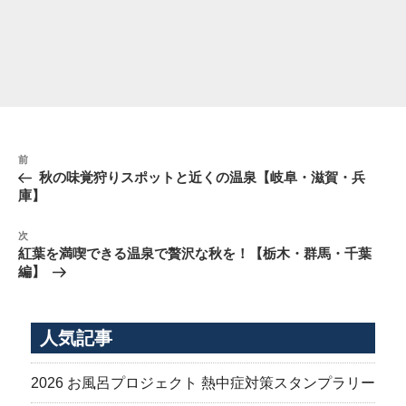
投
前
前
稿
の
秋の味覚狩りスポットと近くの温泉【岐阜・滋賀・兵
ナ
投
庫】
稿
ビ
次
ゲ
次
の
紅葉を満喫できる温泉で贅沢な秋を！【栃木・群馬・千葉
ー
投
編】
シ
稿
ョ
ン
人気記事
2026 お風呂プロジェクト 熱中症対策スタンプラリー