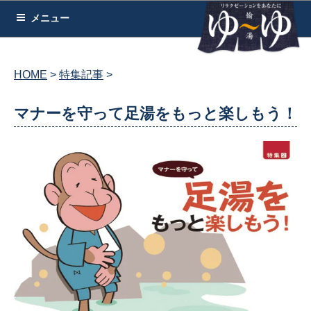
コ
メニュー
ン
テ
ン
HOME
特集記事
ツ
へ
マナーを守って足湯をもっと楽しもう！
ス
キ
ッ
プ