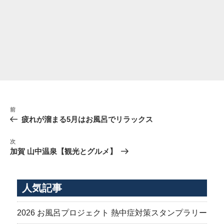
投
前
前
稿
の
疲れが溜まる5月はお風呂でリラックス
ナ
投
稿
ビ
次
次
の
ゲ
加賀 山中温泉【観光とグルメ】
投
ー
稿
シ
人気記事
ョ
ン
2026 お風呂プロジェクト 熱中症対策スタンプラリー