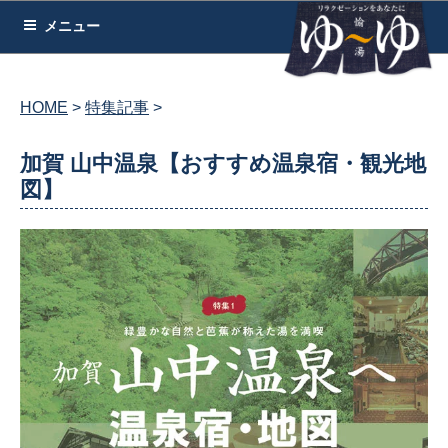
コ
メニュー
ン
テ
ン
HOME
特集記事
ツ
へ
加賀 山中温泉【おすすめ温泉宿・観光地
ス
図】
キ
ッ
プ