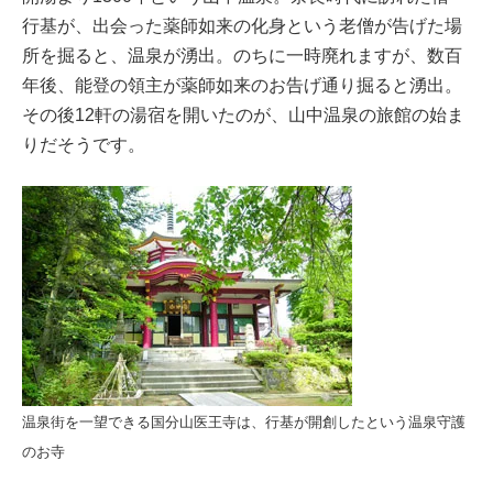
行基が、出会った薬師如来の化身という老僧が告げた場
所を掘ると、温泉が湧出。のちに一時廃れますが、数百
年後、能登の領主が薬師如来のお告げ通り掘ると湧出。
その後12軒の湯宿を開いたのが、山中温泉の旅館の始ま
りだそうです。
温泉街を一望できる国分山医王寺は、行基が開創したという温泉守護
のお寺