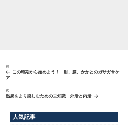
投
前
前
稿
の
この時期から始めよう！ 肘、膝、かかとのガサガサケ
ナ
投
ア
稿
ビ
次
ゲ
次
の
温泉をより楽しむための豆知識 外湯と内湯
ー
投
シ
稿
ョ
人気記事
ン