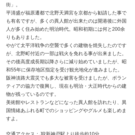
街」。
平清盛が福原遷都で北野天満宮を京都から勧請した事で
も有名ですが、多くの異人館が出来たのは開港後に外国
人が多く住み始めた明治時代。昭和初期には何と200余
りもありました。
やがて太平洋戦争の空襲で多くの建物を焼失したのです
が、北野町付近の一部は戦火を免れる事が出来ました。
その後高度成長期以降さらに減り始めていましたが、昭
和55年に保存地区指定を受け観光地化が進みました。
阪神淡路大震災でも多大な被害を受けましたが、ボラン
ティアの協力で復興し、現在も明治・大正時代からの建
物が残っているのです。
美術館やレストランなどになった異人館を訪れたり、異
国情緒あふれる町でのショッピングやグルメも楽しめま
すよ。
交通アクセス：JR新神戸駅より徒歩約10分