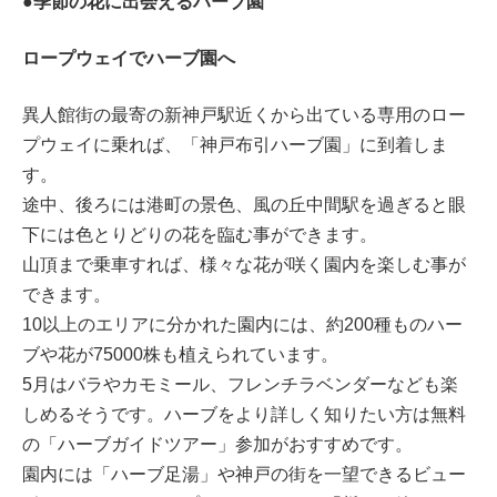
●季節の花に出会えるハーブ園
ロープウェイでハーブ園へ
異人館街の最寄の新神戸駅近くから出ている専用のロー
プウェイに乗れば、「神戸布引ハーブ園」に到着しま
す。
途中、後ろには港町の景色、風の丘中間駅を過ぎると眼
下には色とりどりの花を臨む事ができます。
山頂まで乗車すれば、様々な花が咲く園内を楽しむ事が
できます。
10以上のエリアに分かれた園内には、約200種ものハー
ブや花が75000株も植えられています。
5月はバラやカモミール、フレンチラベンダーなども楽
しめるそうです。ハーブをより詳しく知りたい方は無料
の「ハーブガイドツアー」参加がおすすめです。
園内には「ハーブ足湯」や神戸の街を一望できるビュー