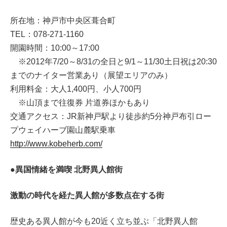
所在地：神戸市中央区葺合町
TEL：078-271-1160
開園時間：10:00～17:00
※2012年7/20～8/31の全日と9/1～11/30土日祝は20:30
までのナイター営業あり（展望エリアのみ）
利用料金：大人1,400円、小人700円
※山頂まで往復券 片道券ほかもあり
交通アクセス：JR新神戸駅より徒歩約5分神戸布引ロー
プウェイハーブ園山麓駅乗車
http://www.kobeherb.com/
●異国情緒を満喫 北野異人館街
激動の時代を経た異人館が多数点在する街
歴史ある異人館が今も20近く立ち並ぶ「北野異人館