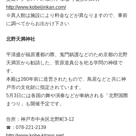
http://www.kobeijinkan.com/
※異人館は施設により料金などが異なりますので、事前
に調べてからお出かけ下さい
北野天満神社
平清盛が福原遷都の際、鬼門鎮護などのため京都の北野
天満宮から勧請した、菅原道真公を祀る学問の神様で
す。
本殿は260年前に造営されたもので、鳥居などと共に神
戸市の文化財に指定されています。
5月3日には各国の舞や演奏などが奉納される「北野国際
まつり」も開催予定です。
住所：神戸市中央区北野町3-12
☎：078-221-2139
http://www.kobe-kitano.net/