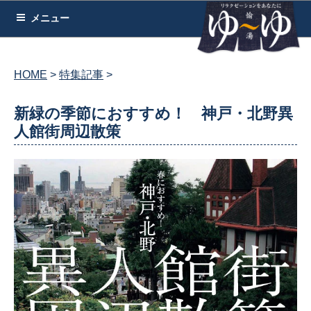
コ
メニュー
ン
テ
ン
HOME
特集記事
ツ
へ
新緑の季節におすすめ！ 神戸・北野異
ス
人館街周辺散策
キ
ッ
プ