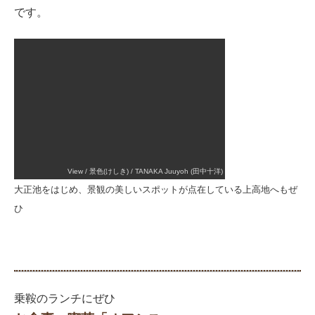
です。
View / 景色(けしき) / TANAKA Juuyoh (田中十洋)
大正池をはじめ、景観の美しいスポットが点在している上高地へもぜ
ひ
乗鞍のランチにぜひ