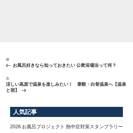
投
前
前
稿
の
お風呂好きなら知っておきたい 公衆浴場法って何？
ナ
投
稿
ビ
次
次
の
ゲ
涼しい高原で温泉を楽しみたい！ 乗鞍・白骨温泉へ【温泉
投
と宿】
ー
稿
シ
ョ
人気記事
ン
2026 お風呂プロジェクト 熱中症対策スタンプラリー