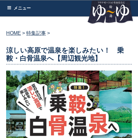
コ
メニュー
ン
テ
ン
HOME
特集記事
ツ
へ
涼しい高原で温泉を楽しみたい！ 乗
ス
鞍・白骨温泉へ【周辺観光地】
キ
ッ
プ