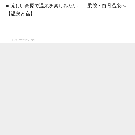
■ 涼しい高原で温泉を楽しみたい！ 乗鞍・白骨温泉へ
【温泉と宿】
[スポンサードリンク]