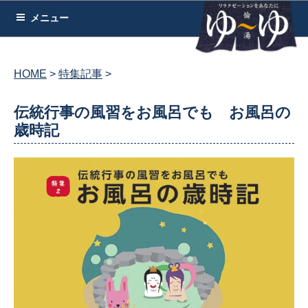
コ
メニュー
ン
テ
ン
HOME
特集記事
ツ
へ
伝統行事の風習をお風呂でも お風呂の
ス
歳時記
キ
ッ
プ