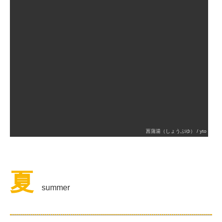
菖蒲湯（しょうぶゆ） / yto
夏
summer