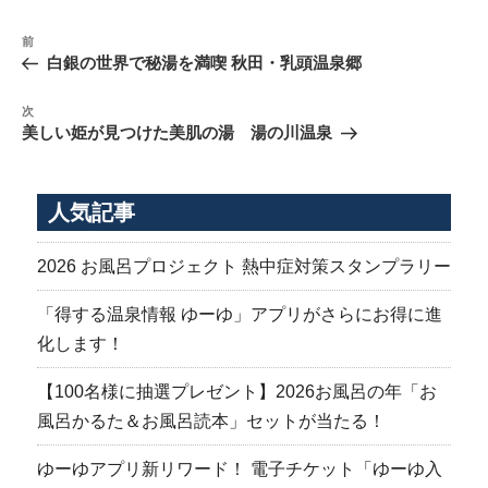
投
前
前
稿
の
白銀の世界で秘湯を満喫 秋田・乳頭温泉郷
ナ
投
稿
ビ
次
次
の
ゲ
美しい姫が見つけた美肌の湯 湯の川温泉
投
ー
稿
シ
人気記事
ョ
ン
2026 お風呂プロジェクト 熱中症対策スタンプラリー
「得する温泉情報 ゆーゆ」アプリがさらにお得に進
化します！
【100名様に抽選プレゼント】2026お風呂の年「お
風呂かるた＆お風呂読本」セットが当たる！
ゆーゆアプリ新リワード！ 電子チケット「ゆーゆ入