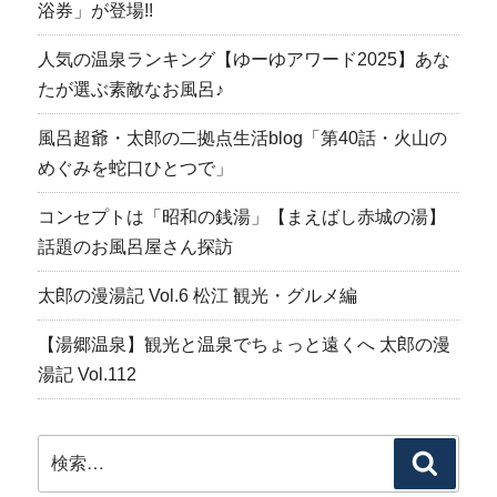
浴券」が登場!!
人気の温泉ランキング【ゆーゆアワード2025】あな
たが選ぶ素敵なお風呂♪
風呂超爺・太郎の二拠点生活blog「第40話・火山の
めぐみを蛇口ひとつで」
コンセプトは「昭和の銭湯」【まえばし赤城の湯】
話題のお風呂屋さん探訪
太郎の漫湯記 Vol.6 松江 観光・グルメ編
【湯郷温泉】観光と温泉でちょっと遠くへ 太郎の漫
湯記 Vol.112
検
検
索:
索