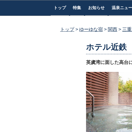
コ
トップ
特集
お知らせ
温泉ニュ
ン
テ
ン
トップ
ゆーゆな宿
関西
三重
ツ
へ
ホテル近鉄
ス
キ
英虞湾に面した高台
ッ
プ