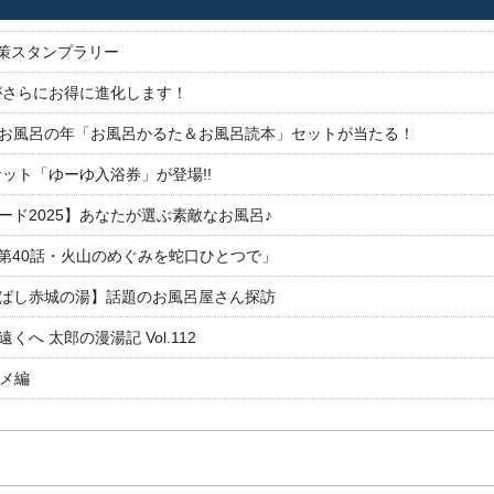
対策スタンプラリー
がさらにお得に進化します！
26お風呂の年「お風呂かるた＆お風呂読本」セットが当たる！
ット「ゆーゆ入浴券」が登場!!
ド2025】あなたが選ぶ素敵なお風呂♪
「第40話・火山のめぐみを蛇口ひとつで」
ばし赤城の湯】話題のお風呂屋さん探訪
 太郎の漫湯記 Vol.112
ルメ編