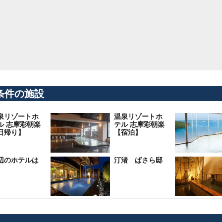
条件の施設
泉リゾートホ
温泉リゾートホ
ル 志摩彩朝楽
テル 志摩彩朝楽
日帰り】
【宿泊】
辺のホテルは
汀渚 ばさら邸