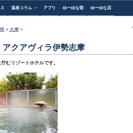
ース
温泉コラム
アプリ
ゆーゆな宿
ゆーゆな店
県
志摩
 アクアヴィラ伊勢志摩
に佇むリゾートホテルです。