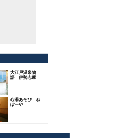
大江戸温泉物
語 伊勢志摩
心湯あそび ね
ぼーや