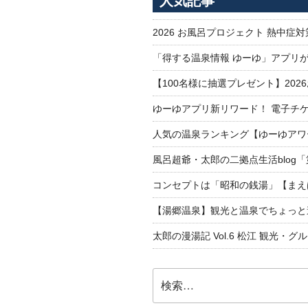
人気記事
2026 お風呂プロジェクト 熱中症
「得する温泉情報 ゆーゆ」アプリ
【100名様に抽選プレゼント】20
ゆーゆアプリ新リワード！ 電子チケ
人気の温泉ランキング【ゆーゆアワー
風呂超爺・太郎の二拠点生活blog
コンセプトは「昭和の銭湯」【まえ
【湯郷温泉】観光と温泉でちょっと遠くへ
太郎の漫湯記 Vol.6 松江 観光・グ
検
索: