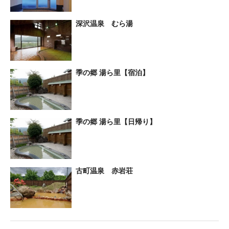
深沢温泉 むら湯
季の郷 湯ら里【宿泊】
季の郷 湯ら里【日帰り】
古町温泉 赤岩荘