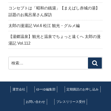
コンセプトは「昭和の銭湯」【まえばし赤城の湯】
話題のお風呂屋さん探訪
太郎の漫湯記 Vol.6 松江 観光・グルメ編
【湯郷温泉】観光と温泉でちょっと遠くへ 太郎の漫
湯記 Vol.112
検
検
索:
索
運営会社
ゆーゆ編集部
定期購読のお申し込み
お問い合わせ
プレスリリース受付