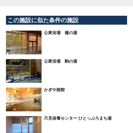
この施設に似た条件の施設
公衆浴場 燧の湯
公衆浴場 駒の湯
かぎや旅館
只見保養センター ひとっぷろまち湯