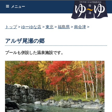
コ
メニュー
ン
テ
ン
トップ
ゆーゆな店
東北
福島県
南会津
ツ
へ
アルザ尾瀬の郷
ス
キ
プールも併設した温泉施設です。
ッ
プ