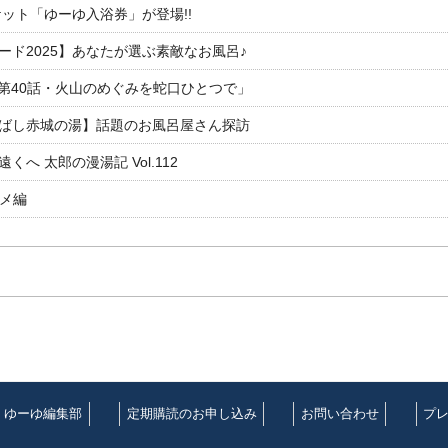
ット「ゆーゆ入浴券」が登場!!
ド2025】あなたが選ぶ素敵なお風呂♪
「第40話・火山のめぐみを蛇口ひとつで」
ばし赤城の湯】話題のお風呂屋さん探訪
 太郎の漫湯記 Vol.112
ルメ編
ゆーゆ編集部
定期購読のお申し込み
お問い合わせ
プ