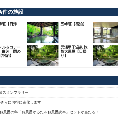
条件の施設
峰荘【日帰
五峰荘【宿泊】
】
テル＆コテー
元湯甲子温泉 旅
 白河 関の
館大黒屋【日帰
【宿泊】
り】
対策スタンプラリー
がさらにお得に進化します！
26お風呂の年「お風呂かるた＆お風呂読本」セットが当たる！