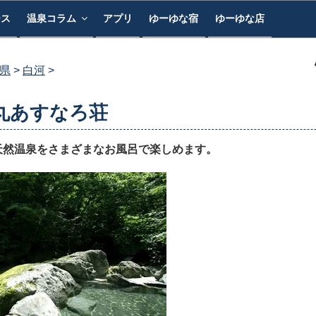
ース
温泉コラム
アプリ
ゆーゆな宿
ゆーゆな店
県
白河
丸あすなろ荘
天然温泉をさまざまなお風呂で楽しめます。