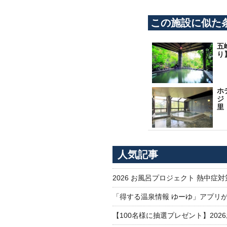
この施設に似た
五
り
ホ
ジ
里
人気記事
2026 お風呂プロジェクト 熱中症
「得する温泉情報 ゆーゆ」アプリ
【100名様に抽選プレゼント】20