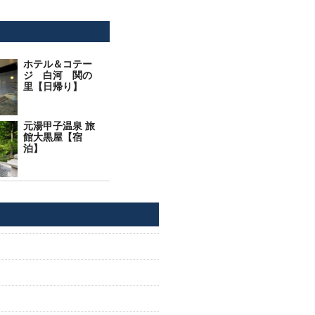
ホテル＆コテー
ジ 白河 関の
里【日帰り】
元湯甲子温泉 旅
館大黒屋【宿
泊】