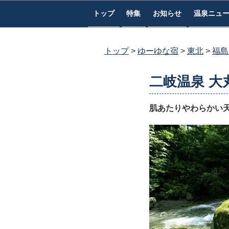
コ
トップ
特集
お知らせ
温泉ニュ
ン
テ
ン
トップ
ゆーゆな宿
東北
福島
ツ
へ
二岐温泉 大
ス
キ
肌あたりやわらかい
ッ
プ