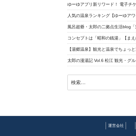
ゆーゆアプリ新リワード！ 電子チケ
人気の温泉ランキング【ゆーゆアワー
風呂超爺・太郎の二拠点生活blog
コンセプトは「昭和の銭湯」【まえ
【湯郷温泉】観光と温泉でちょっと遠くへ
太郎の漫湯記 Vol.6 松江 観光・グ
検
索:
運営会社