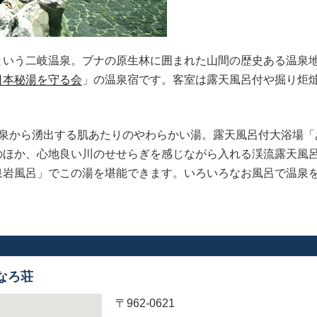
という二岐温泉。ブナの原生林に囲まれた山間の歴史ある温泉
日本秘湯を守る会
」の温泉宿です。客室は露天風呂付や掘り炬
。
源泉から湧出する肌あたりのやわらかい湯。露天風呂付大浴場「
のほか、心地良い川のせせらぎを感じながら入れる渓流露天風
泉岩風呂」でこの湯を堪能できます。いろいろなお風呂で温泉
なろ荘
〒962-0621