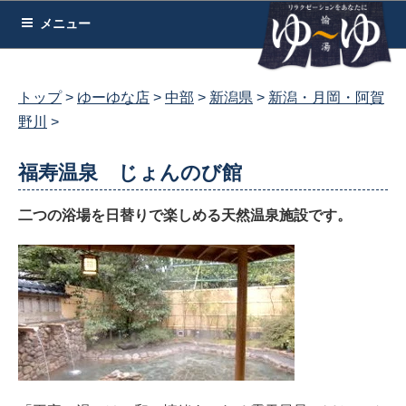
コ
メニュー
ン
テ
ン
トップ
ゆーゆな店
中部
新潟県
新潟・月岡・阿賀
ツ
野川
へ
ス
福寿温泉 じょんのび館
キ
ッ
二つの浴場を日替りで楽しめる天然温泉施設です。
プ