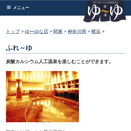
コ
メニュー
ン
テ
ン
トップ
ゆーゆな店
関東
神奈川県
横浜
ツ
へ
ふれ～ゆ
ス
キ
炭酸カルシウム人工温泉を楽しむことができます。
ッ
プ