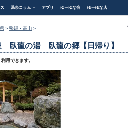
ース
温泉コラム
アプリ
ゆーゆな宿
ゆーゆな店
県
飛騨・高山
泉 臥龍の湯 臥龍の郷【日帰り】
り利用できます。