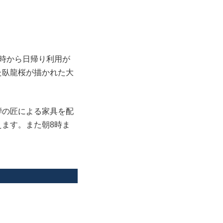
時から日帰り利用が
た臥龍桜が描かれた大
騨の匠による家具を配
ます。また朝8時ま