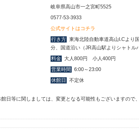
岐阜県高山市一之宮町5525
0577-53-3933
公式サイトはコチラ
行き方
東海北陸自動車道高山I.Cより国
分、国道沿い（JR高山駅よりシャトル
料金
大人800円 小人400円
営業時間
6:00～23:00
休館日
不定休
休館日等に関しましては、変更となる可能性もございますので