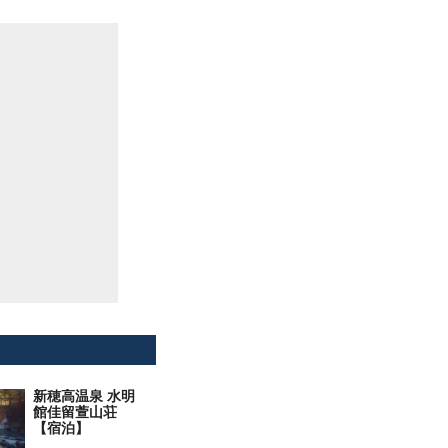
新穂高温泉 水明
館佳留萱山荘
【宿泊】