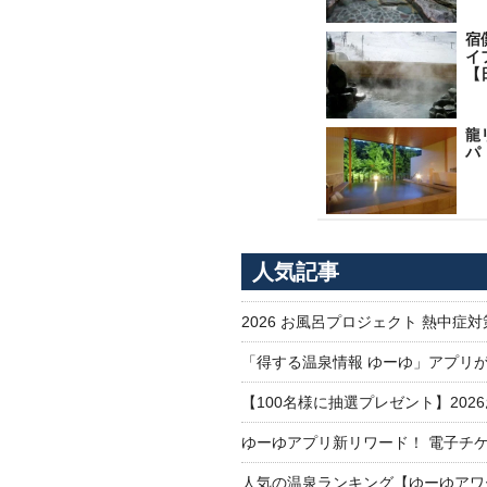
宿
イ
【
龍
パ
人気記事
2026 お風呂プロジェクト 熱中症
「得する温泉情報 ゆーゆ」アプリ
【100名様に抽選プレゼント】20
ゆーゆアプリ新リワード！ 電子チケ
人気の温泉ランキング【ゆーゆアワー