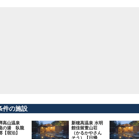
条件の施設
騨高山温泉
新穂高温泉 水明
龍の湯 臥龍
館佳留萱山荘
郷【宿泊】
（かるかやさん
そう）【日帰