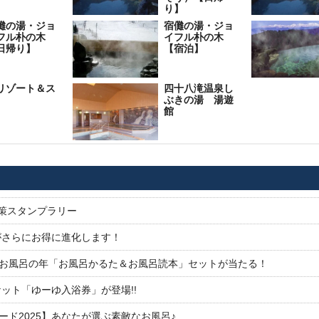
り】
儺の湯・ジョ
宿儺の湯・ジョ
フル朴の木
イフル朴の木
日帰り】
【宿泊】
リゾート＆ス
四十八滝温泉し
ぶきの湯 湯遊
館
対策スタンプラリー
がさらにお得に進化します！
26お風呂の年「お風呂かるた＆お風呂読本」セットが当たる！
ット「ゆーゆ入浴券」が登場!!
ド2025】あなたが選ぶ素敵なお風呂♪