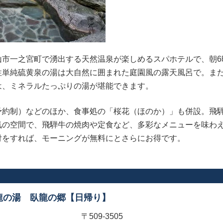
山市一之宮町で湧出する天然温泉が楽しめるスパホテルで、朝6
性単純硫黄泉の湯は大自然に囲まれた庭園風の露天風呂で。ま
は、ミネラルたっぷりの湯が堪能できます。
予約制）などのほか、食事処の「桜花（ほのか）」も併設。飛
気の空間で、飛騨牛の焼肉や定食など、多彩なメニューを味わえ
付をすれば、モーニングが無料にとさらにお得です。
龍の湯 臥龍の郷【日帰り】
〒509-3505