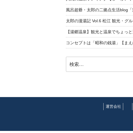
風呂超爺・太郎の二拠点生活blog
太郎の漫湯記 Vol.6 松江 観光・グ
【湯郷温泉】観光と温泉でちょっと遠くへ
コンセプトは「昭和の銭湯」【まえ
検
索:
運営会社