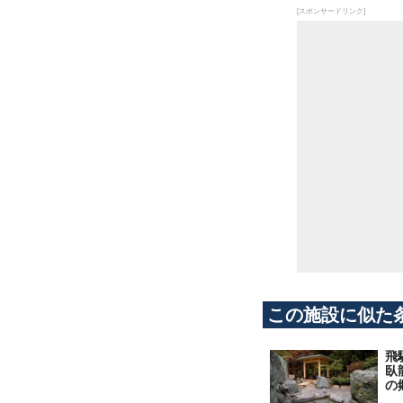
[スポンサードリンク]
この施設に似た
飛
臥
の