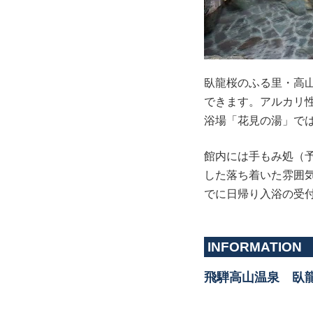
臥龍桜のふる里・高
できます。アルカリ
浴場「花見の湯」で
館内には手もみ処（
した落ち着いた雰囲
でに日帰り入浴の受
INFORMATION
飛騨高山温泉 臥