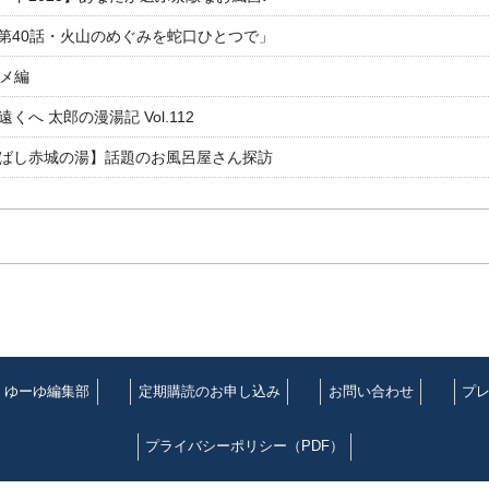
「第40話・火山のめぐみを蛇口ひとつで」
ルメ編
 太郎の漫湯記 Vol.112
ばし赤城の湯】話題のお風呂屋さん探訪
ゆーゆ編集部
定期購読のお申し込み
お問い合わせ
プ
プライバシーポリシー（PDF）