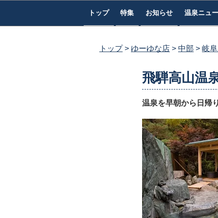
コ
トップ
特集
お知らせ
温泉ニュ
ン
テ
ン
トップ
ゆーゆな店
中部
岐阜
ツ
へ
飛騨高山温
ス
キ
温泉を早朝から日帰
ッ
プ