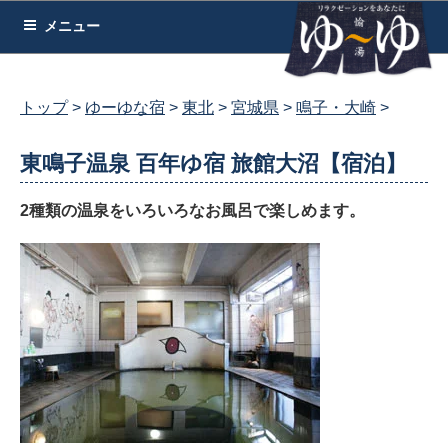
コ
メニュー
ン
テ
ン
トップ
ゆーゆな宿
東北
宮城県
鳴子・大崎
ツ
へ
東鳴子温泉 百年ゆ宿 旅館大沼【宿泊】
ス
キ
2種類の温泉をいろいろなお風呂で楽しめます。
ッ
プ