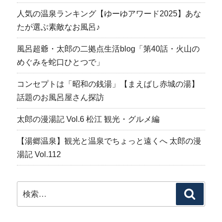
人気の温泉ランキング【ゆーゆアワード2025】あな
たが選ぶ素敵なお風呂♪
風呂超爺・太郎の二拠点生活blog「第40話・火山の
めぐみを蛇口ひとつで」
コンセプトは「昭和の銭湯」【まえばし赤城の湯】
話題のお風呂屋さん探訪
太郎の漫湯記 Vol.6 松江 観光・グルメ編
【湯郷温泉】観光と温泉でちょっと遠くへ 太郎の漫
湯記 Vol.112
検
検
索:
索