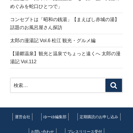
めぐみを蛇口ひとつで」
コンセプトは「昭和の銭湯」【まえばし赤城の湯】
話題のお風呂屋さん探訪
太郎の漫湯記 Vol.6 松江 観光・グルメ編
【湯郷温泉】観光と温泉でちょっと遠くへ 太郎の漫
湯記 Vol.112
検
検
索:
索
運営会社
ゆーゆ編集部
定期購読のお申し込み
お問い合わせ
プレスリリース受付