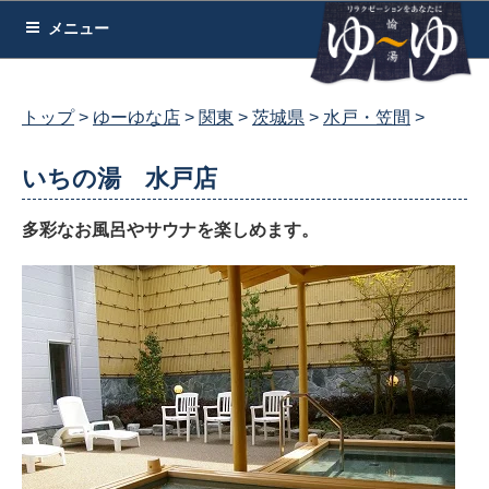
コ
メニュー
ン
テ
ン
トップ
ゆーゆな店
関東
茨城県
水戸・笠間
ツ
へ
いちの湯 水戸店
ス
キ
多彩なお風呂やサウナを楽しめます。
ッ
プ