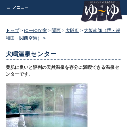
コ
メニュー
ン
テ
ン
トップ
ゆーゆな宿
関西
大阪府
大阪南部（堺・岸
ツ
和田・関西空港）
へ
ス
犬鳴温泉センター
キ
ッ
美肌に良いと評判の天然温泉を存分に満喫できる温泉セ
プ
ンターです。