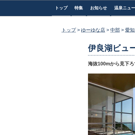
コ
トップ
特集
お知らせ
温泉ニュ
ン
テ
ン
トップ
ゆーゆな店
中部
愛知
ツ
へ
伊良湖ビュ
ス
キ
海抜100mから見下
ッ
プ