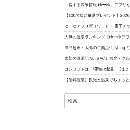
「得する温泉情報 ゆーゆ」アプリ
【100名様に抽選プレゼント】20
ゆーゆアプリ新リワード！ 電子チケ
人気の温泉ランキング【ゆーゆアワー
風呂超爺・太郎の二拠点生活blog
太郎の漫湯記 Vol.6 松江 観光・グ
コンセプトは「昭和の銭湯」【まえ
【湯郷温泉】観光と温泉でちょっと遠くへ
検
索: