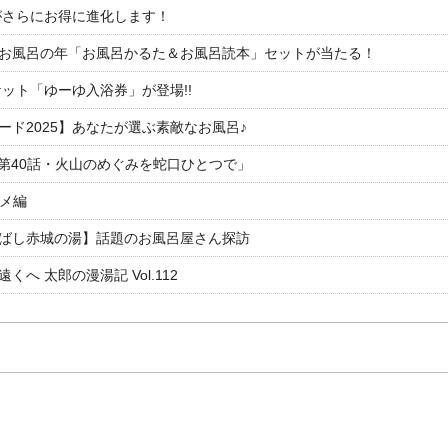
がさらにお得に進化します！
26お風呂の年「お風呂かるた＆お風呂読本」セットが当たる！
ット「ゆーゆ入浴券」が登場!!
ド2025】あなたが選ぶ素敵なお風呂♪
「第40話・火山のめぐみを蛇口ひとつで」
ルメ編
ばし赤城の湯】話題のお風呂屋さん探訪
 太郎の漫湯記 Vol.112