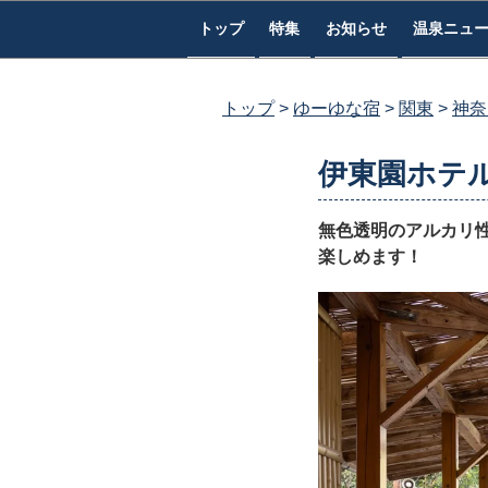
コ
トップ
特集
お知らせ
温泉ニュ
ン
テ
ン
トップ
ゆーゆな宿
関東
神奈
ツ
へ
伊東園ホテ
ス
キ
無色透明のアルカリ
ッ
楽しめます！
プ