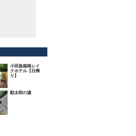
小田急箱根レイ
クホテル【日帰
り】
勘太郎の湯