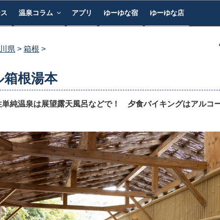
ース
温泉コラム
アプリ
ゆーゆな宿
ゆーゆな店
川県
箱根
ル箱根湯本
性単純温泉は展望露天風呂などで！ 夕食バイキングはアルコー