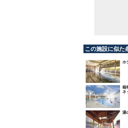
この施設に似た
ホ
箱
ネ
湯