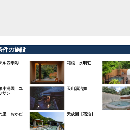
条件の施設
テル四季彩
箱根 水明荘
根小涌園 ユ
天山湯治郷
ッサン
の里 おかだ
天成園【宿泊】