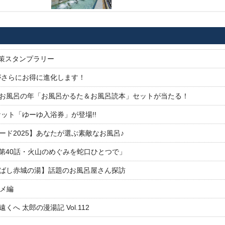
対策スタンプラリー
がさらにお得に進化します！
26お風呂の年「お風呂かるた＆お風呂読本」セットが当たる！
ット「ゆーゆ入浴券」が登場!!
ド2025】あなたが選ぶ素敵なお風呂♪
「第40話・火山のめぐみを蛇口ひとつで」
ばし赤城の湯】話題のお風呂屋さん探訪
ルメ編
 太郎の漫湯記 Vol.112