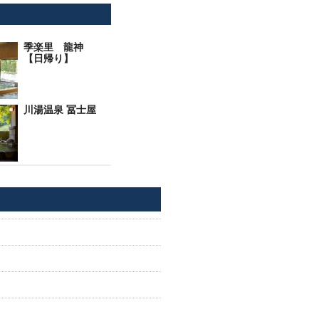
季楽里 龍神
【日帰り】
川湯温泉 冨士屋