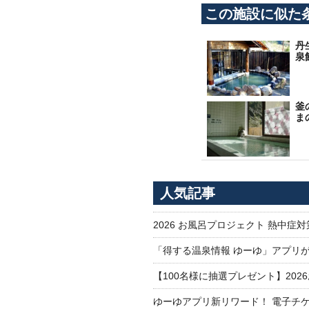
この施設に似た
丹
泉
釜
ま
人気記事
2026 お風呂プロジェクト 熱中症
「得する温泉情報 ゆーゆ」アプリ
【100名様に抽選プレゼント】20
ゆーゆアプリ新リワード！ 電子チケ