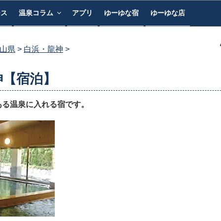
ース
温泉コラム
アプリ
ゆーゆな宿
ゆーゆな店
山県
白浜・龍神
神【宿泊】
ある温泉に入れる宿です。