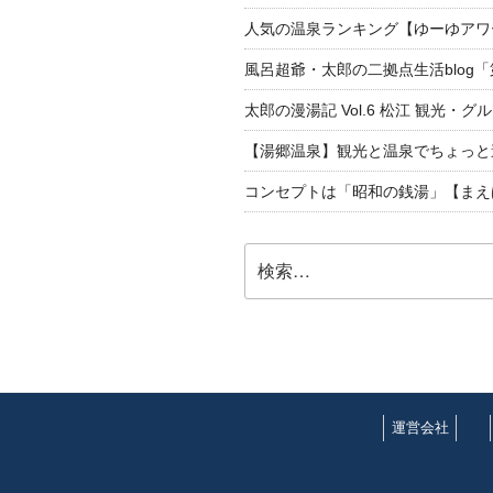
人気の温泉ランキング【ゆーゆアワー
風呂超爺・太郎の二拠点生活blog
太郎の漫湯記 Vol.6 松江 観光・グ
【湯郷温泉】観光と温泉でちょっと遠くへ
コンセプトは「昭和の銭湯」【まえ
検
索:
運営会社