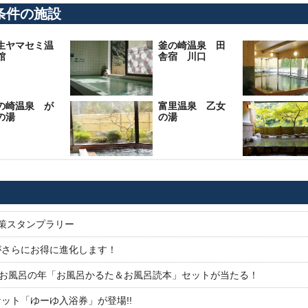
条件の施設
生ヤマセミ温
釜の崎温泉 田
館
舎宿 川口
の崎温泉 が
富里温泉 乙女
の湯
の湯
対策スタンプラリー
がさらにお得に進化します！
26お風呂の年「お風呂かるた＆お風呂読本」セットが当たる！
ット「ゆーゆ入浴券」が登場!!