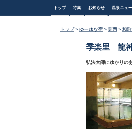
コ
トップ
特集
お知らせ
温泉ニュ
ン
テ
ン
トップ
ゆーゆな宿
関西
和歌
ツ
へ
季楽里 龍
ス
キ
弘法大師にゆかりの
ッ
プ