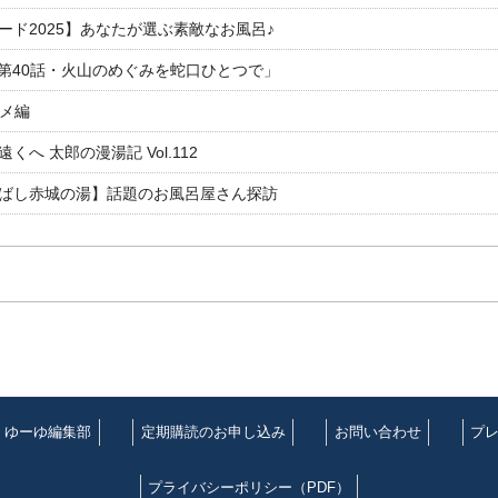
ド2025】あなたが選ぶ素敵なお風呂♪
「第40話・火山のめぐみを蛇口ひとつで」
ルメ編
 太郎の漫湯記 Vol.112
ばし赤城の湯】話題のお風呂屋さん探訪
ゆーゆ編集部
定期購読のお申し込み
お問い合わせ
プ
プライバシーポリシー（PDF）