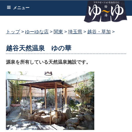
コ
メニュー
ン
テ
ン
トップ
ゆーゆな店
関東
埼玉県
越谷・草加
ツ
へ
越谷天然温泉 ゆの華
ス
キ
源泉を所有している天然温泉施設です。
ッ
プ