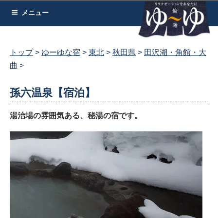
コ
メニュー
ン
テ
ン
トップ
ゆーゆな宿
東北
秋田県
田沢湖・角館・大
ツ
曲
へ
ス
孫六温泉【宿泊】
キ
ッ
湯治場の雰囲気ある、秘湯の宿です。
プ