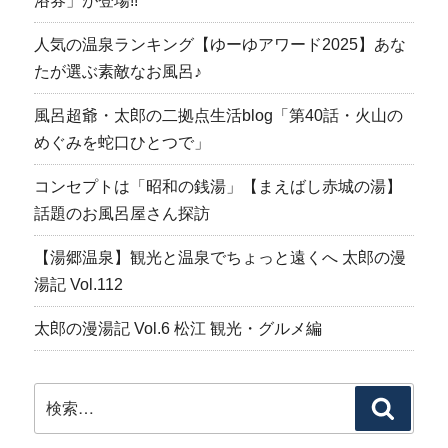
浴券」が登場!!
人気の温泉ランキング【ゆーゆアワード2025】あな
たが選ぶ素敵なお風呂♪
風呂超爺・太郎の二拠点生活blog「第40話・火山の
めぐみを蛇口ひとつで」
コンセプトは「昭和の銭湯」【まえばし赤城の湯】
話題のお風呂屋さん探訪
【湯郷温泉】観光と温泉でちょっと遠くへ 太郎の漫
湯記 Vol.112
太郎の漫湯記 Vol.6 松江 観光・グルメ編
検
検
索:
索