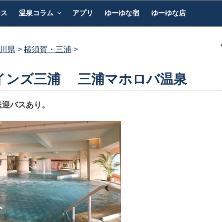
ース
温泉コラム
アプリ
ゆーゆな宿
ゆーゆな店
川県
横須賀・三浦
インズ三浦 三浦マホロバ温泉
送迎バスあり。