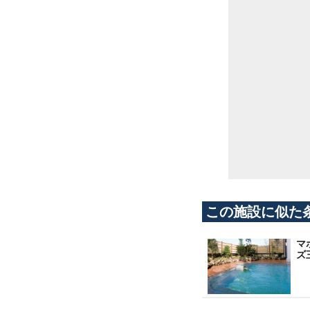
この施設に似た
マ
ズ