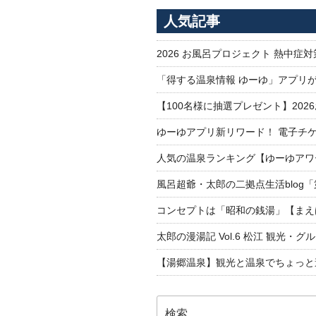
人気記事
2026 お風呂プロジェクト 熱中症
「得する温泉情報 ゆーゆ」アプリ
【100名様に抽選プレゼント】20
ゆーゆアプリ新リワード！ 電子チケ
人気の温泉ランキング【ゆーゆアワー
風呂超爺・太郎の二拠点生活blog
コンセプトは「昭和の銭湯」【まえ
太郎の漫湯記 Vol.6 松江 観光・グ
【湯郷温泉】観光と温泉でちょっと遠くへ
検