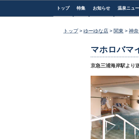
コ
トップ
特集
お知らせ
温泉ニュ
ン
テ
ン
トップ
ゆーゆな店
関東
神奈
ツ
へ
マホロバマ
ス
キ
京急三浦海岸駅より
ッ
プ