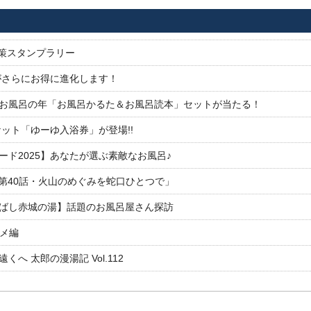
対策スタンプラリー
がさらにお得に進化します！
26お風呂の年「お風呂かるた＆お風呂読本」セットが当たる！
ット「ゆーゆ入浴券」が登場!!
ド2025】あなたが選ぶ素敵なお風呂♪
「第40話・火山のめぐみを蛇口ひとつで」
ばし赤城の湯】話題のお風呂屋さん探訪
ルメ編
 太郎の漫湯記 Vol.112