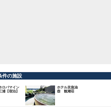
条件の施設
ホロバマイン
ホテル京急油
三浦【宿泊】
壺 観潮荘