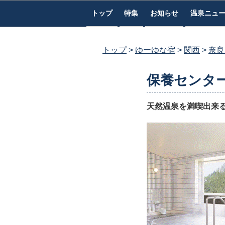
コ
トップ
特集
お知らせ
温泉ニュ
ン
テ
ン
トップ
ゆーゆな宿
関西
奈良
ツ
へ
保養センタ
ス
キ
天然温泉を満喫出来
ッ
プ