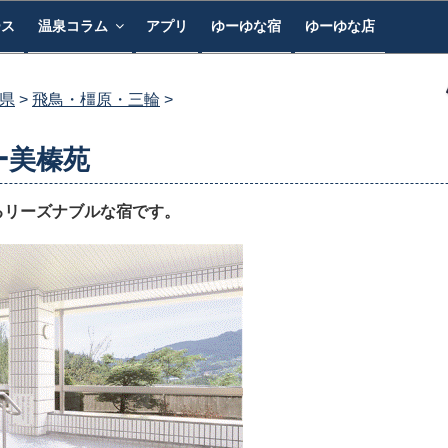
ース
温泉コラム
アプリ
ゆーゆな宿
ゆーゆな店
県
飛鳥・橿原・三輪
ー美榛苑
るリーズナブルな宿です。