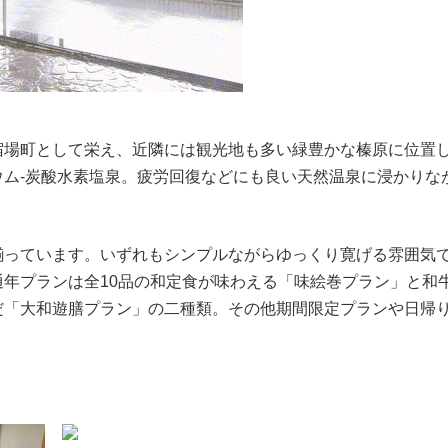
宿場町として栄え、近隣には観光地も多い緑豊かな榛原に位置
ウム-炭酸水素塩泉。疲労回復などにも良い天然温泉に浸かりな
揃っています。いずれもシンプルながらゆっくり寛げる雰囲気
通年プランは全10品の和定食が味わえる「味絵巻プラン」と和
だ「大和遊膳プラン」の二種類。その他期間限定プランや日帰