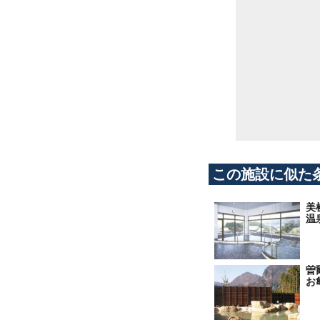
この施設に似た
美
温
曽
お