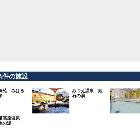
条件の施設
榛苑 みはる
みつえ温泉 姫
泉
石の湯
爾高原温泉
亀の湯