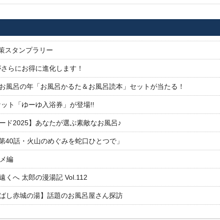
対策スタンプラリー
がさらにお得に進化します！
26お風呂の年「お風呂かるた＆お風呂読本」セットが当たる！
ット「ゆーゆ入浴券」が登場!!
ド2025】あなたが選ぶ素敵なお風呂♪
「第40話・火山のめぐみを蛇口ひとつで」
ルメ編
 太郎の漫湯記 Vol.112
ばし赤城の湯】話題のお風呂屋さん探訪