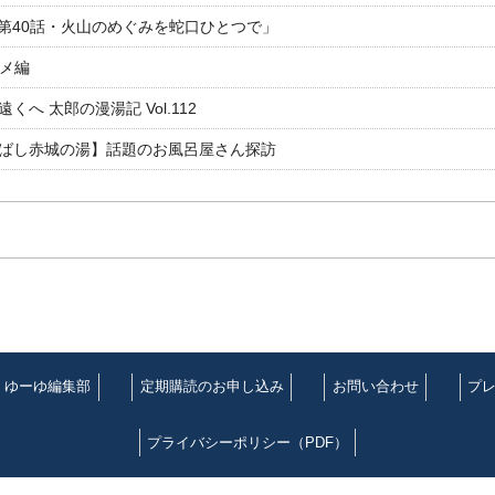
「第40話・火山のめぐみを蛇口ひとつで」
ルメ編
 太郎の漫湯記 Vol.112
ばし赤城の湯】話題のお風呂屋さん探訪
ゆーゆ編集部
定期購読のお申し込み
お問い合わせ
プ
プライバシーポリシー（PDF）