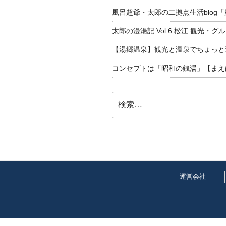
風呂超爺・太郎の二拠点生活blog
太郎の漫湯記 Vol.6 松江 観光・グ
【湯郷温泉】観光と温泉でちょっと遠くへ
コンセプトは「昭和の銭湯」【まえ
検
索:
運営会社