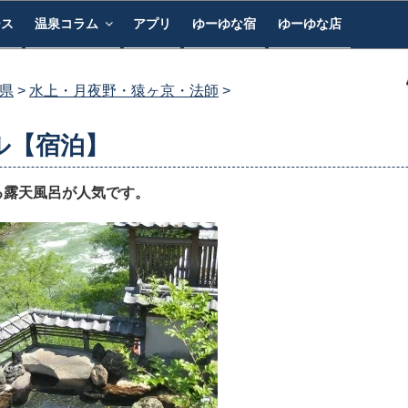
ース
温泉コラム
アプリ
ゆーゆな宿
ゆーゆな店
県
水上・月夜野・猿ヶ京・法師
ル【宿泊】
る露天風呂が人気です。