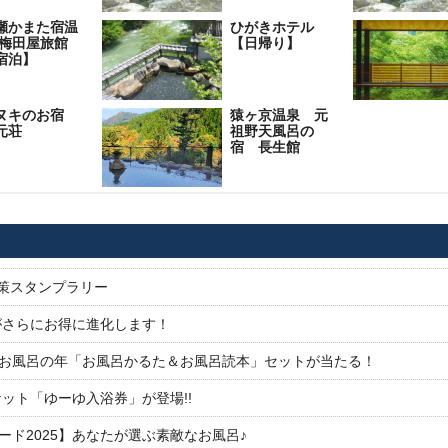
瀬かまた宿温
ひがきホテル
 梅田屋旅館
【日帰り】
宿泊】
ヌキのお宿
猿ヶ京温泉 元
元荘
祖野天風呂の
宿 長生館
対策スタンプラリー
がさらにお得に進化します！
26お風呂の年「お風呂かるた＆お風呂読本」セットが当たる！
ット「ゆーゆ入浴券」が登場!!
ド2025】あなたが選ぶ素敵なお風呂♪