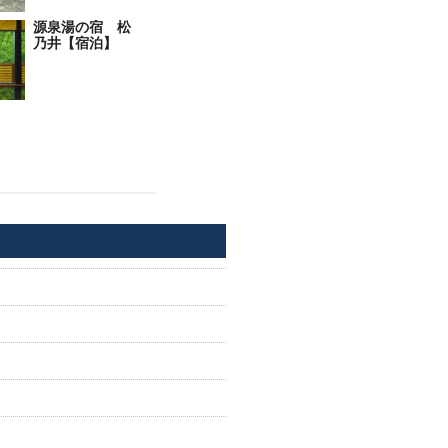
源泉湯の宿 松
乃井【宿泊】