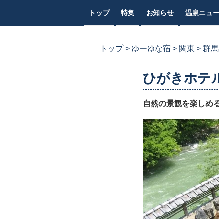
コ
トップ
特集
お知らせ
温泉ニュ
ン
テ
ン
トップ
ゆーゆな宿
関東
群馬
ツ
へ
ひがきホテ
ス
キ
自然の景観を楽しめ
ッ
プ