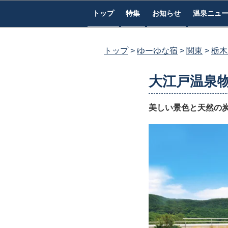
コ
トップ
特集
お知らせ
温泉ニュ
ン
テ
ン
トップ
ゆーゆな宿
関東
栃木
ツ
へ
大江戸温泉
ス
キ
美しい景色と天然の
ッ
プ