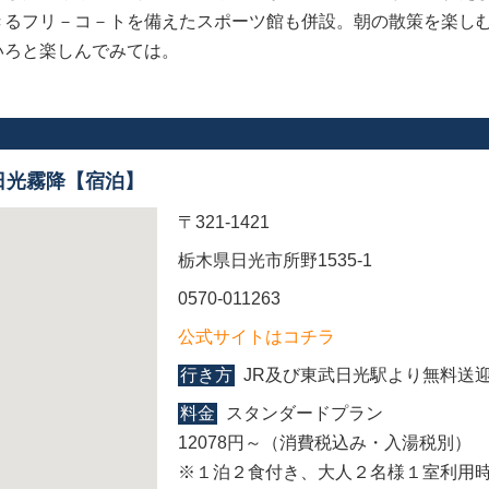
きるフリ－コ－トを備えたスポーツ館も併設。朝の散策を楽し
いろと楽しんでみては。
日光霧降【宿泊】
〒321-1421
栃木県日光市所野1535-1
0570-011263
公式サイトはコチラ
行き方
JR及び東武日光駅より無料送
料金
スタンダードプラン
12078円～（消費税込み・入湯税別）
※１泊２食付き、大人２名様１室利用