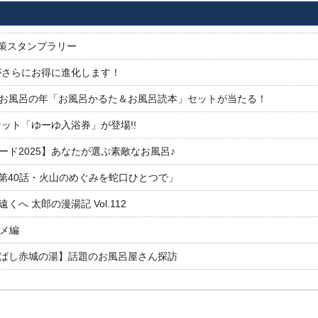
対策スタンプラリー
がさらにお得に進化します！
26お風呂の年「お風呂かるた＆お風呂読本」セットが当たる！
ット「ゆーゆ入浴券」が登場!!
ド2025】あなたが選ぶ素敵なお風呂♪
「第40話・火山のめぐみを蛇口ひとつで」
 太郎の漫湯記 Vol.112
ルメ編
ばし赤城の湯】話題のお風呂屋さん探訪