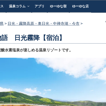
ース
温泉コラム
アプリ
ゆーゆな宿
ゆーゆな店
県
日光・霧降高原・奥日光・中禅寺湖・今市
物語 日光霧降【宿泊】
炭酸水素塩泉が楽しめる温泉リゾートです。