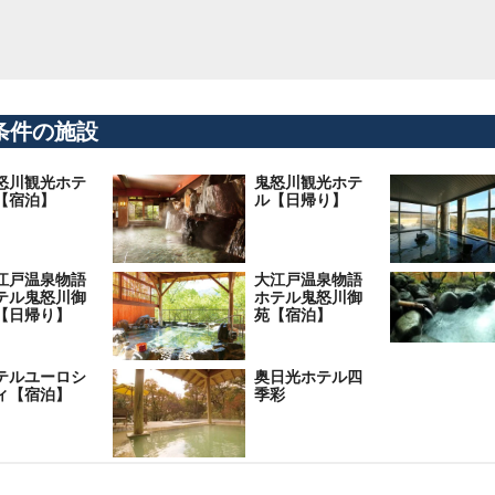
条件の施設
怒川観光ホテ
鬼怒川観光ホテ
【宿泊】
ル【日帰り】
江戸温泉物語
大江戸温泉物語
テル鬼怒川御
ホテル鬼怒川御
【日帰り】
苑【宿泊】
テルユーロシ
奥日光ホテル四
ィ【宿泊】
季彩