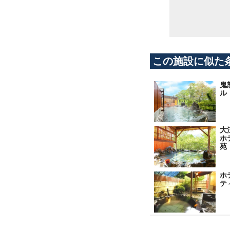
この施設に似た
鬼
ル
大
ホ
苑
ホ
テ