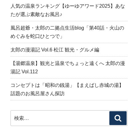
人気の温泉ランキング【ゆーゆアワード2025】あな
たが選ぶ素敵なお風呂♪
風呂超爺・太郎の二拠点生活blog「第40話・火山の
めぐみを蛇口ひとつで」
太郎の漫湯記 Vol.6 松江 観光・グルメ編
【湯郷温泉】観光と温泉でちょっと遠くへ 太郎の漫
湯記 Vol.112
コンセプトは「昭和の銭湯」【まえばし赤城の湯】
話題のお風呂屋さん探訪
検
検
索:
索