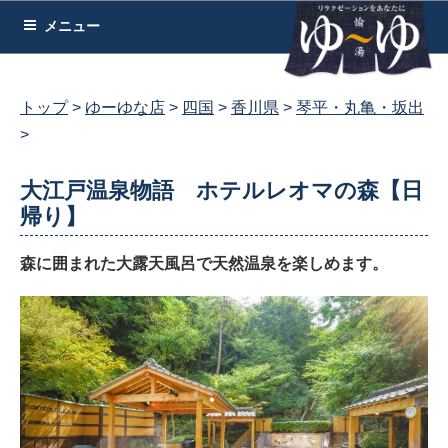
コ
メニュー
ン
テ
ン
トップ
ゆーゆな店
四国
香川県
琴平・丸亀・坂出
ツ
へ
ス
大江戸温泉物語 ホテルレオマの森【日
キ
帰り】
ッ
プ
森に囲まれた大露天風呂で天然温泉を楽しめます。