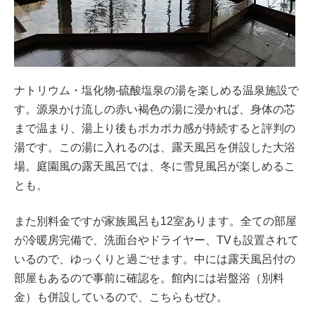
ナトリウム・塩化物-硫酸塩泉の湯を楽しめる温泉施設で
す。源泉かけ流しの赤い褐色の湯に浸かれば、身体の芯
まで温まり、湯上り後もポカポカ感が持続すると評判の
湯です。この湯に入れるのは、露天風呂を併設した大浴
場。庭園風の露天風呂では、冬に雪見風呂が楽しめるこ
とも。
また別料金ですが家族風呂も12室あります。全ての部屋
が冷暖房完備で、洗面台やドライヤー、TVも設置されて
いるので、ゆっくりと過ごせます。中には露天風呂付の
部屋もあるので事前に確認を。館内には岩盤浴（別料
金）も併設しているので、こちらもぜひ。