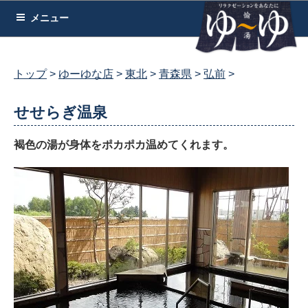
コ
メニュー
ン
テ
ン
トップ
ゆーゆな店
東北
青森県
弘前
ツ
へ
せせらぎ温泉
ス
キ
褐色の湯が身体をポカポカ温めてくれます。
ッ
プ