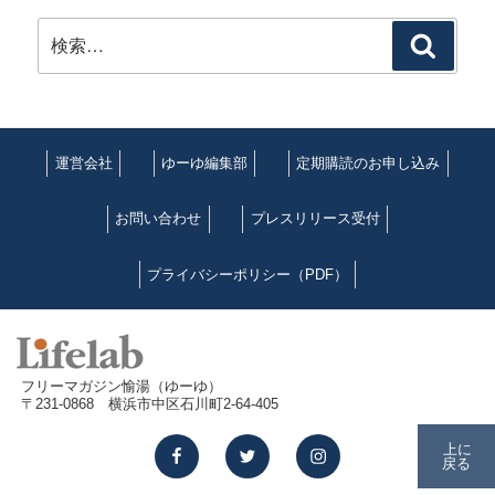
検
検
索:
索
運営会社
ゆーゆ編集部
定期購読のお申し込み
お問い合わせ
プレスリリース受付
プライバシーポリシー（PDF）
フリーマガジン愉湯（ゆーゆ）
〒231-0868 横浜市中区石川町2-64-405
facebook
twitter
instagram
上に
戻る