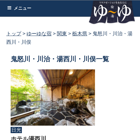
コ
メニュー
ン
テ
ン
トップ
ゆーゆな宿
関東
栃木県
鬼怒川・川治・湯
ツ
西川・川俣
へ
ス
鬼怒川・川治・湯西川・川俣一覧
キ
ッ
プ
日光
ホテル湯西川