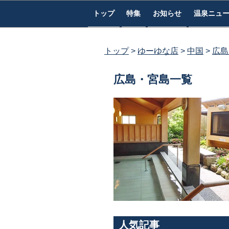
コ
トップ
特集
お知らせ
温泉ニュ
ン
テ
ン
トップ
ゆーゆな店
中国
広島
ツ
へ
広島・宮島一覧
ス
キ
ッ
プ
人気記事