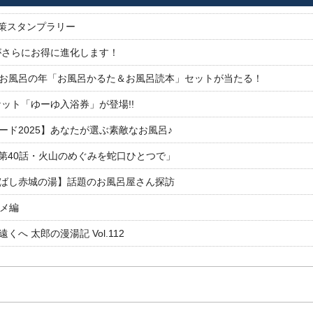
対策スタンプラリー
がさらにお得に進化します！
26お風呂の年「お風呂かるた＆お風呂読本」セットが当たる！
ット「ゆーゆ入浴券」が登場!!
ド2025】あなたが選ぶ素敵なお風呂♪
「第40話・火山のめぐみを蛇口ひとつで」
ばし赤城の湯】話題のお風呂屋さん探訪
ルメ編
 太郎の漫湯記 Vol.112