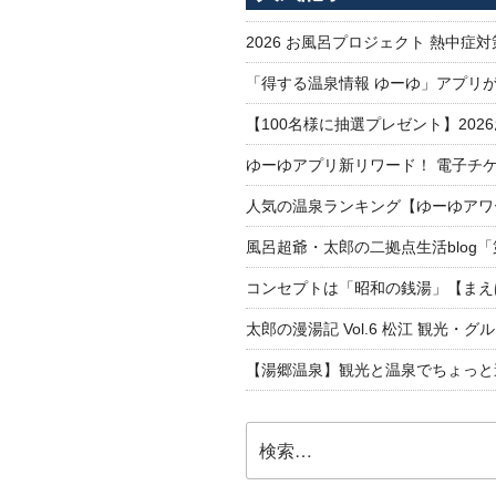
2026 お風呂プロジェクト 熱中症
「得する温泉情報 ゆーゆ」アプリ
【100名様に抽選プレゼント】20
ゆーゆアプリ新リワード！ 電子チケ
人気の温泉ランキング【ゆーゆアワー
風呂超爺・太郎の二拠点生活blog
コンセプトは「昭和の銭湯」【まえ
太郎の漫湯記 Vol.6 松江 観光・グ
【湯郷温泉】観光と温泉でちょっと遠くへ
検
索: