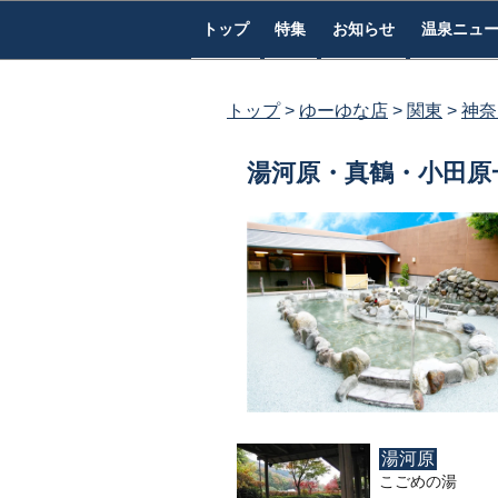
コ
トップ
特集
お知らせ
温泉ニュ
ン
テ
ン
トップ
ゆーゆな店
関東
神奈
ツ
へ
湯河原・真鶴・小田原
ス
キ
ッ
プ
湯河原
こごめの湯