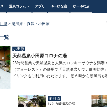
ース
温泉コラム
アプリ
ゆーゆな宿
ゆーゆな店
川県
湯河原・真鶴・小田原
一覧
小田原
天然温泉小田原コロナの湯
23時間営業で天然温泉と人気のロッキーサウナを満喫
（フォーレスト）の併用で「天然溶岩サウナ健美効炉
ドリンクもご利用いただけます。 朝６時から朝風呂も
湯河原
ゆとろ嵯峨沢の湯