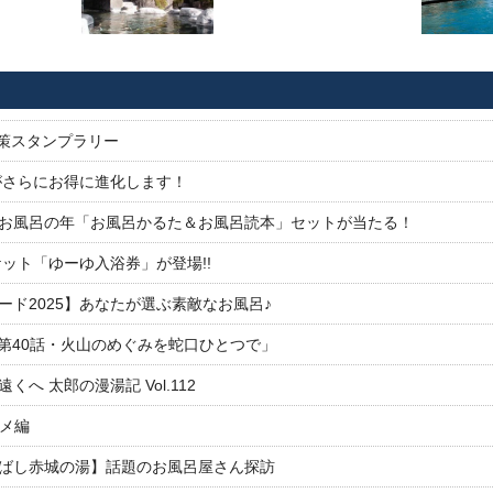
対策スタンプラリー
がさらにお得に進化します！
26お風呂の年「お風呂かるた＆お風呂読本」セットが当たる！
ット「ゆーゆ入浴券」が登場!!
ド2025】あなたが選ぶ素敵なお風呂♪
「第40話・火山のめぐみを蛇口ひとつで」
 太郎の漫湯記 Vol.112
ルメ編
ばし赤城の湯】話題のお風呂屋さん探訪