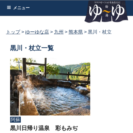
コ
メニュー
ン
テ
ン
トップ
ゆーゆな店
九州
熊本県
黒川・杖立
ツ
へ
黒川・杖立一覧
ス
キ
ッ
プ
阿蘇
黒川日帰り温泉 彩もみぢ