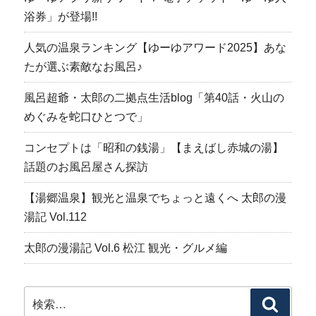
浴券」が登場!!
人気の温泉ランキング【ゆーゆアワード2025】あな
たが選ぶ素敵なお風呂♪
風呂超爺・太郎の二拠点生活blog「第40話・火山の
めぐみを蛇口ひとつで」
コンセプトは「昭和の銭湯」【まえばし赤城の湯】
話題のお風呂屋さん探訪
【湯郷温泉】観光と温泉でちょっと遠くへ 太郎の漫
湯記 Vol.112
太郎の漫湯記 Vol.6 松江 観光・グルメ編
検
検
索: