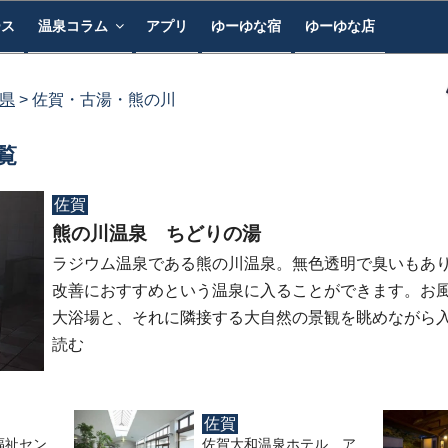
ース
温泉コラム
アプリ
ゆーゆな宿
ゆーゆな店
県
佐賀・古湯・熊の川
覧
佐賀
熊の川温泉 ちどりの湯
ラジウム温泉である熊の川温泉。無色透明で臭いもあ
改善におすすめという温泉に入ることができます。お
大浴場と、それに隣接する大自然の景観を眺めながら
読む
佐賀
福祉セン
佐賀大和温泉ホテル ア