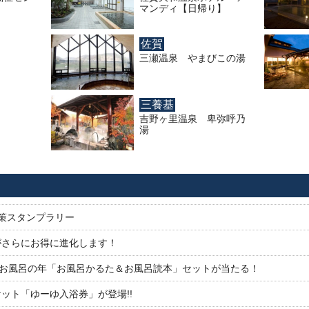
マンディ【日帰り】
佐賀
三瀬温泉 やまびこの湯
三養基
吉野ヶ里温泉 卑弥呼乃
湯
対策スタンプラリー
がさらにお得に進化します！
26お風呂の年「お風呂かるた＆お風呂読本」セットが当たる！
ット「ゆーゆ入浴券」が登場!!