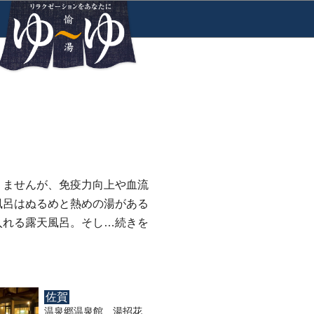
りませんが、免疫力向上や血流
風呂はぬるめと熱めの湯がある
入れる露天風呂。そし…
続きを
佐賀
温泉郷温泉館 湯招花