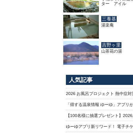
ター アイル
三養基
湯楽庵
吉野ヶ里
山茶花の湯
人気記事
2026 お風呂プロジェクト 熱中症
「得する温泉情報 ゆーゆ」アプリ
【100名様に抽選プレゼント】20
ゆーゆアプリ新リワード！ 電子チケ