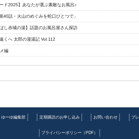
ド2025】あなたが選ぶ素敵なお風呂♪
「第40話・火山のめぐみを蛇口ひとつで」
ばし赤城の湯】話題のお風呂屋さん探訪
 太郎の漫湯記 Vol.112
ルメ編
ゆーゆ編集部
定期購読のお申し込み
お問い合わせ
プ
プライバシーポリシー（PDF）