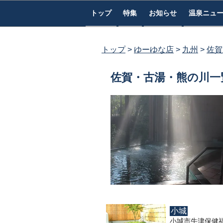
コ
トップ
特集
お知らせ
温泉ニュ
ン
テ
ン
トップ
ゆーゆな店
九州
佐賀
ツ
へ
佐賀・古湯・熊の川一
ス
キ
ッ
プ
小城
小城市牛津保健