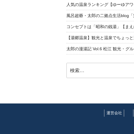
人気の温泉ランキング【ゆーゆアワー
風呂超爺・太郎の二拠点生活blog
コンセプトは「昭和の銭湯」【まえ
【湯郷温泉】観光と温泉でちょっと遠くへ
太郎の漫湯記 Vol.6 松江 観光・グ
検
索:
運営会社