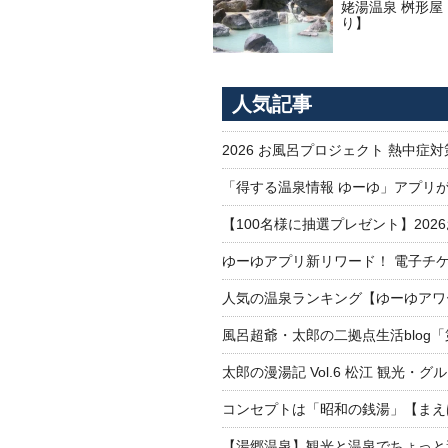
姥湯温泉 桝形屋
り】
人気記事
2026 お風呂プロジェクト 熱中症
「得する温泉情報 ゆーゆ」アプリ
【100名様に抽選プレゼント】20
ゆーゆアプリ新リワード！ 電子チケ
人気の温泉ランキング【ゆーゆアワー
風呂超爺・太郎の二拠点生活blog
太郎の漫湯記 Vol.6 松江 観光・グ
コンセプトは「昭和の銭湯」【まえ
【湯郷温泉】観光と温泉でちょっと遠くへ