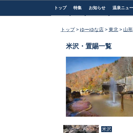
コ
トップ
特集
お知らせ
温泉ニュ
ン
テ
ン
トップ
ゆーゆな店
東北
山形
ツ
へ
米沢・置賜一覧
ス
キ
ッ
プ
米沢