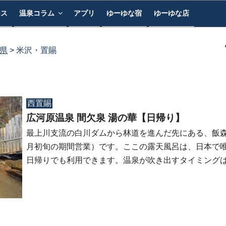
ース
温泉コラム
アプリ
ゆーゆな宿
ゆーゆな店
県
米沢・置賜
西置賜
広河原温泉 間欠泉 湯の華【日帰り】
最上川支流の白川ダムから林道を進んだ先にある、飯森
月初旬の期間営業）です。ここの露天風呂は、日本で
日帰りでも利用できます。温泉が吹き出すタイミング