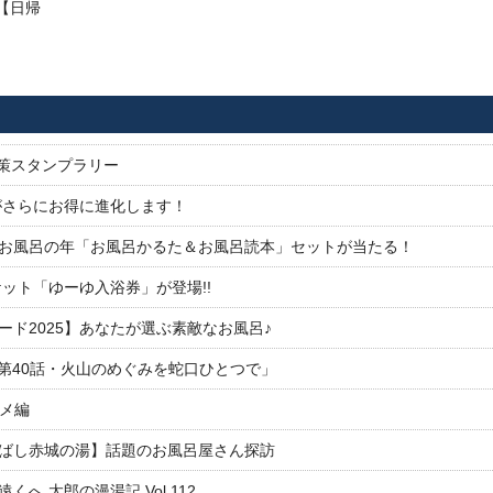
【日帰
対策スタンプラリー
がさらにお得に進化します！
26お風呂の年「お風呂かるた＆お風呂読本」セットが当たる！
ット「ゆーゆ入浴券」が登場!!
ド2025】あなたが選ぶ素敵なお風呂♪
「第40話・火山のめぐみを蛇口ひとつで」
ルメ編
ばし赤城の湯】話題のお風呂屋さん探訪
 太郎の漫湯記 Vol.112