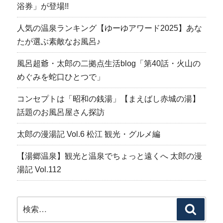
浴券」が登場!!
人気の温泉ランキング【ゆーゆアワード2025】あな
たが選ぶ素敵なお風呂♪
風呂超爺・太郎の二拠点生活blog「第40話・火山の
めぐみを蛇口ひとつで」
コンセプトは「昭和の銭湯」【まえばし赤城の湯】
話題のお風呂屋さん探訪
太郎の漫湯記 Vol.6 松江 観光・グルメ編
【湯郷温泉】観光と温泉でちょっと遠くへ 太郎の漫
湯記 Vol.112
検
検
索:
索