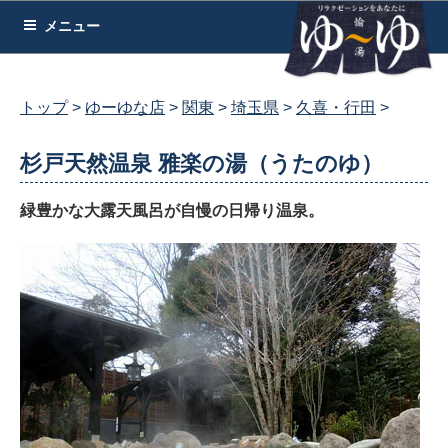
コ
メニュー
ン
テ
ン
トップ
ゆーゆな店
関東
埼玉県
久喜・行田
ツ
へ
杉戸天然温泉 雅楽の湯（うたのゆ）
ス
キ
緑豊かな大露天風呂が自慢の日帰り温泉。
ッ
プ