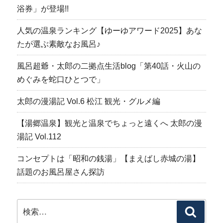
浴券」が登場!!
人気の温泉ランキング【ゆーゆアワード2025】あな
たが選ぶ素敵なお風呂♪
風呂超爺・太郎の二拠点生活blog「第40話・火山の
めぐみを蛇口ひとつで」
太郎の漫湯記 Vol.6 松江 観光・グルメ編
【湯郷温泉】観光と温泉でちょっと遠くへ 太郎の漫
湯記 Vol.112
コンセプトは「昭和の銭湯」【まえばし赤城の湯】
話題のお風呂屋さん探訪
検
検
索: