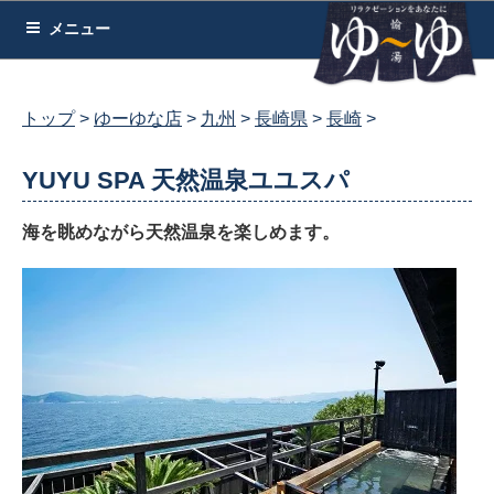
コ
メニュー
ン
テ
ン
トップ
ゆーゆな店
九州
長崎県
長崎
ツ
へ
YUYU SPA 天然温泉ユユスパ
ス
キ
海を眺めながら天然温泉を楽しめます。
ッ
プ