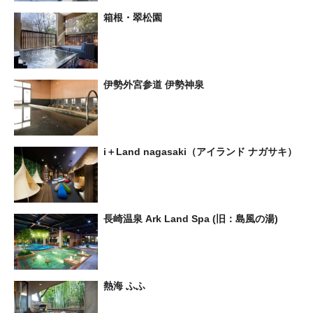
箱根・翠松園
伊勢外宮参道 伊勢神泉
i＋Land nagasaki（アイランド ナガサキ）
長崎温泉 Ark Land Spa (旧：島風の湯)
熱海 ふふ