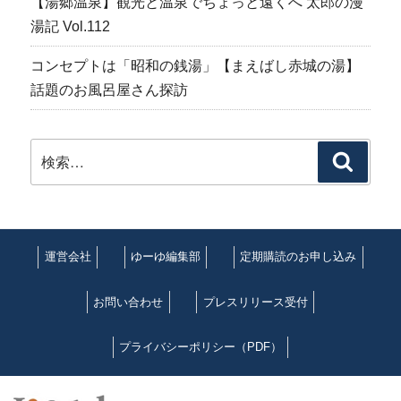
【湯郷温泉】観光と温泉でちょっと遠くへ 太郎の漫
湯記 Vol.112
コンセプトは「昭和の銭湯」【まえばし赤城の湯】
話題のお風呂屋さん探訪
検
検
索:
索
運営会社
ゆーゆ編集部
定期購読のお申し込み
お問い合わせ
プレスリリース受付
プライバシーポリシー（PDF）