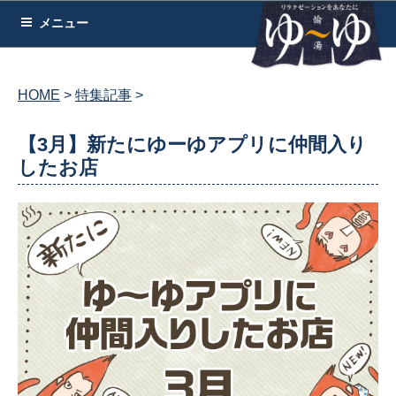
コ
メニュー
ン
テ
ン
HOME
特集記事
ツ
へ
【3月】新たにゆーゆアプリに仲間入り
ス
したお店
キ
ッ
プ