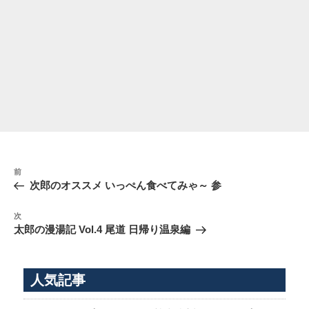
投
前
前
稿
の
次郎のオススメ いっぺん食べてみゃ～ 参
ナ
投
稿
ビ
次
次
の
ゲ
太郎の漫湯記 Vol.4 尾道 日帰り温泉編
投
ー
稿
シ
人気記事
ョ
ン