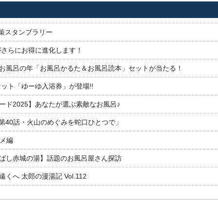
対策スタンプラリー
がさらにお得に進化します！
26お風呂の年「お風呂かるた＆お風呂読本」セットが当たる！
ット「ゆーゆ入浴券」が登場!!
ド2025】あなたが選ぶ素敵なお風呂♪
「第40話・火山のめぐみを蛇口ひとつで」
ルメ編
ばし赤城の湯】話題のお風呂屋さん探訪
 太郎の漫湯記 Vol.112