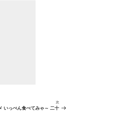
次
次
の
メ いっぺん食べてみゃ～ 二十
投
稿