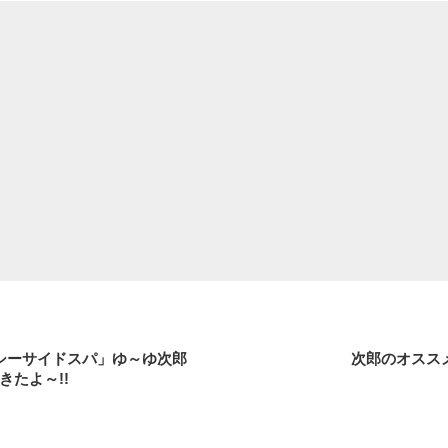
 シーサイドスパ」ゆ～ゆ次郎
次郎のオスス
たよ～!!