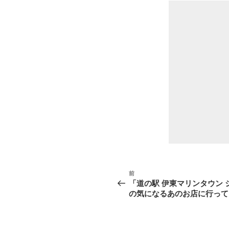
投
前
前
稿
の
「道の駅 伊東マリンタウン
投
ナ
の気になるあのお店に行ってき
稿
ビ
ゲ