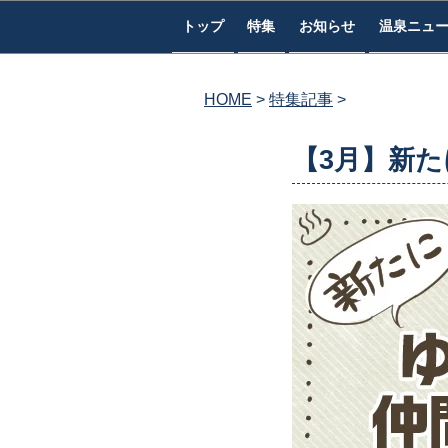
コ
トップ
特集
お知らせ
温泉ニュ
ン
テ
ン
HOME
特集記事
ツ
へ
【3月】新
ス
キ
ッ
プ