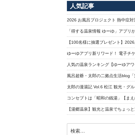
ー
人気記事
シ
ョ
2026 お風呂プロジェクト 熱中症
ン
「得する温泉情報 ゆーゆ」アプリ
【100名様に抽選プレゼント】20
ゆーゆアプリ新リワード！ 電子チケ
人気の温泉ランキング【ゆーゆアワー
風呂超爺・太郎の二拠点生活blog
太郎の漫湯記 Vol.6 松江 観光・グ
コンセプトは「昭和の銭湯」【まえ
【湯郷温泉】観光と温泉でちょっと遠くへ
検
索: