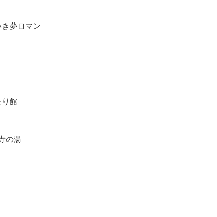
いき夢ロマン
たり館
泉寺の湯