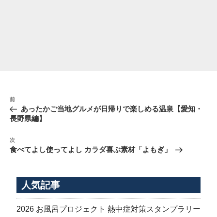
投
前
前
稿
の
あったかご当地グルメが日帰りで楽しめる温泉【愛知・
ナ
投
長野県編】
稿
ビ
次
ゲ
次
の
食べてよし使ってよし カラダ喜ぶ素材「よもぎ」
ー
投
シ
稿
ョ
人気記事
ン
2026 お風呂プロジェクト 熱中症対策スタンプラリー