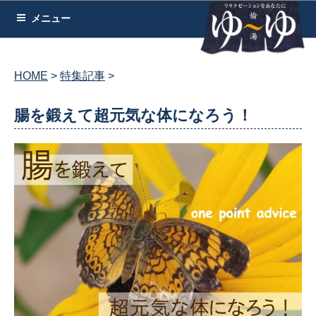
コ
メニュー
ン
テ
ン
HOME
特集記事
ツ
へ
腸を鍛えて超元気な体になろう！
ス
キ
ッ
プ