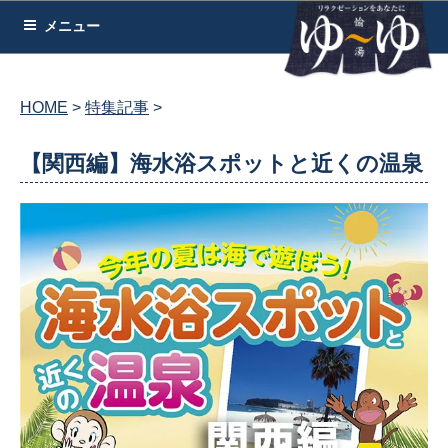
コ
メニュー
ン
テ
ン
HOME
特集記事
ツ
へ
【関西編】海水浴スポットと近くの温泉
ス
キ
ッ
プ