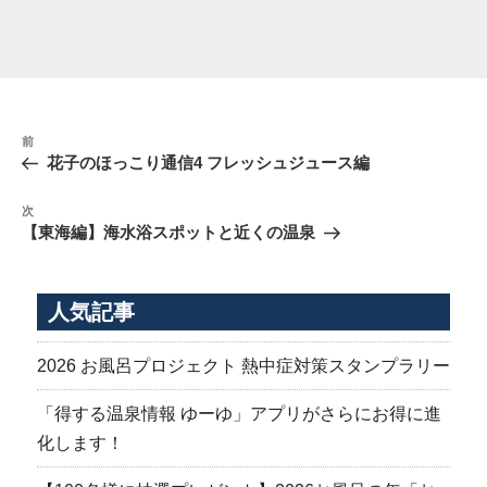
投
前
前
稿
の
花子のほっこり通信4 フレッシュジュース編
ナ
投
稿
ビ
次
次
の
ゲ
【東海編】海水浴スポットと近くの温泉
投
ー
稿
シ
人気記事
ョ
ン
2026 お風呂プロジェクト 熱中症対策スタンプラリー
「得する温泉情報 ゆーゆ」アプリがさらにお得に進
化します！