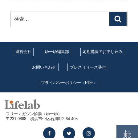
検
検
索:
索
運営会社
ゆーゆ編集部
定期購読のお申し込み
お問い合わせ
プレスリリース受付
プライバシーポリシー（PDF）
フリーマガジン愉湯（ゆーゆ）
〒231-0868 横浜市中区石川町2-64-405
facebook
twitter
instagram
上に
戻る