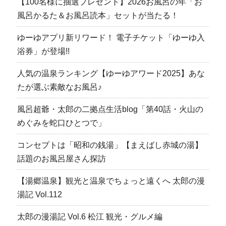
【100名様に抽選プレゼント】2026お風呂の年「お
風呂かるた＆お風呂読本」セットが当たる！
ゆーゆアプリ新リワード！ 電子チケット「ゆーゆ入
浴券」が登場!!
人気の温泉ランキング【ゆーゆアワード2025】あな
たが選ぶ素敵なお風呂♪
風呂超爺・太郎の二拠点生活blog「第40話・火山の
めぐみを蛇口ひとつで」
コンセプトは「昭和の銭湯」【まえばし赤城の湯】
話題のお風呂屋さん探訪
【湯郷温泉】観光と温泉でちょっと遠くへ 太郎の漫
湯記 Vol.112
太郎の漫湯記 Vol.6 松江 観光・グルメ編